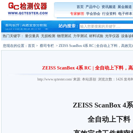
·
ZEISS BOSELLO ADR 让内部缺
·
蔡司和亿纬锂能达成战略合作
首页
:
产品中心
:
资讯频道
:
展会频道
·
大牌云集 买家升级 ——26
专家解答
:
学会协会
:
行业资料
:
电子样本
·
蔡司软件 | 高效变形分析能
·
铸就AI服务器质量动脉 – 高
·
铸就AI服务器质量动脉 – 高
·
ZEISS BOSELLO ADR 让内部缺
热门关键字：
量仪量具
无损检测
物理测试
力学测试
材料试验
光学仪器
设备诊
·
蔡司和亿纬锂能达成战略合作
·
大牌云集 买家升级 ——26
您现在的位置：
首页
>
蔡司专栏
> ZEISS ScanBox 4系 RC | 全自动上下料，
ZEISS ScanBox 4系 RC | 全自动上
http://www.qctester.com/ 来源: 本站原创 浏览次数：1426 发布
ZEISS ScanBox 4
全自动上下料