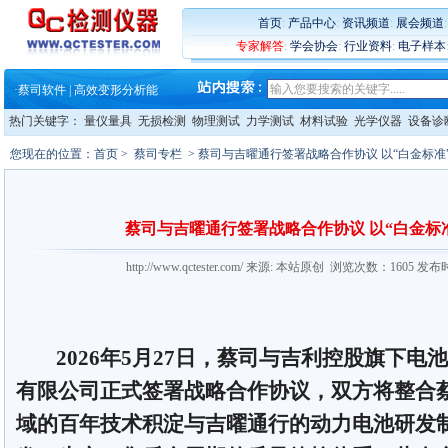
·
ZEISS BOSELLO ADR 让内部缺
首页
:
产品中心
:
资讯频道
:
展会频道
·
蔡司和亿纬锂能达成战略合作
专家解答
:
学会协会
:
行业资料
:
电子样本
·
大牌云集 买家升级 ——26
·
蔡司软件 | 高效变形分析能
·
铸就AI服务器质量动脉 – 高
·
铸就AI服务器质量动脉 – 高
热门关键字：
量仪量具
无损检测
物理测试
力学测试
材料试验
光学仪器
设备诊
·
ZEISS BOSELLO ADR 让内部缺
·
蔡司和亿纬锂能达成战略合作
您现在的位置：
首页
>
蔡司专栏
> 蔡司与吉曜通行签署战略合作协议 以“白金标
·
大牌云集 买家升级 ——26
蔡司与吉曜通行签署战略合作协议 以“白金标
http://www.qctester.com/ 来源: 本站原创 浏览次数：1605 发布
2026年5月27日，蔡司与吉利控股旗下电
有限公司正式签署战略合作协议，双方将整合
域的百年技术积淀与吉曜通行的动力电池研发