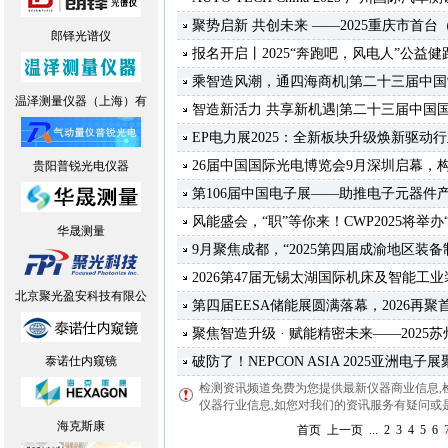
聚势启新 共创未来 ——2025重庆市首
郎铎光谱仪
报名开启丨2025“奔跑吧，风电人”公益
乘智造风潮，通四海商机|第二十三届中
温泽测量仪器（上海）有
智造新活力 共享新机遇|第二十三届中国
EP电力展2025：全新板块升级焕新驱动
26届中国国际光电博览会9月深圳启幕，构
贵阳普锐光电仪器
第106届中国电子展——助推电子元器件
风能盛会，“职”等你来！CWP2025将举
华晟测量
9月聚焦成都，“2025第四届成渝地区装
2026第47届无锡太湖国际机床及智能工
北京聚光盈安科技有限公
第四届EESA储能展圆满落幕，2026再聚
聚焦智造升级 · 赋能精密未来——202
泰诺仕内窥镜
破防了！NEPCON ASIA 2025亚洲电
检测资讯频道免费为您提供最新仪器商业信息
,
仪器行业信息,如您对我们的资讯服务有疑问或是建议
海克斯康
首页
上一页
...
2
3
4
5
6