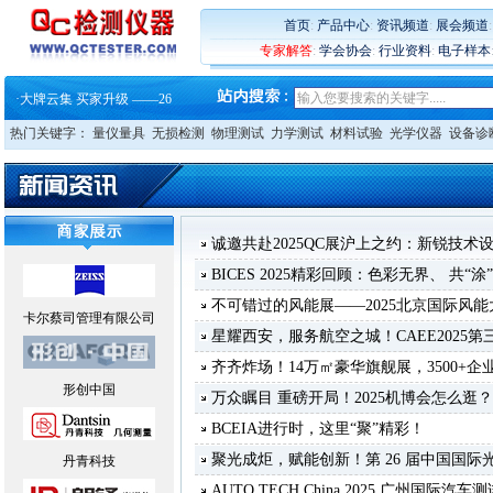
·
蔡司软件 | 高效变形分析能
·
铸就AI服务器质量动脉 – 高
首页
:
产品中心
:
资讯频道
:
展会频道
·
铸就AI服务器质量动脉 – 高
专家解答
:
学会协会
:
行业资料
:
电子样本
·
ZEISS BOSELLO ADR 让内部缺
·
蔡司和亿纬锂能达成战略合作
·
大牌云集 买家升级 ——26
热门关键字：
量仪量具
无损检测
物理测试
力学测试
材料试验
光学仪器
设备诊
诚邀共赴2025QC展沪上之约：新锐技
BICES 2025精彩回顾：色彩无界、 共“
不可错过的风能展——2025北京国际风
卡尔蔡司管理有限公司
星耀西安，服务航空之城！CAEE2025
齐齐炸场！14万㎡豪华旗舰展，3500+企业
形创中国
万众瞩目 重磅开局！2025机博会怎么
BCEIA进行时，这里“聚”精彩！
聚光成炬，赋能创新！第 26 届中国国
丹青科技
AUTO TECH China 2025 广州国际汽