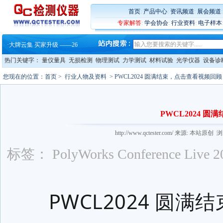
·
铸就AI服务器质量动脉 – 高
·
铸就AI服务器质量动脉 – 高
首页
:
产品中心
:
资讯频道
:
展会频道
·
ZEISS BOSELLO ADR 让内部缺
专家解答
:
学会协会
:
行业资料
:
电子样本
·
蔡司和亿纬锂能达成战略合作
·
大牌云集 买家升级 ——26
·
蔡司软件 | 高效变形分析能
·
铸就AI服务器质量动脉 – 高
热门关键字：
量仪量具
无损检测
物理测试
力学测试
材料试验
光学仪器
设备诊
·
铸就AI服务器质量动脉 – 高
·
ZEISS BOSELLO ADR 让内部缺
您现在的位置：
首页
>
行业人物及资料
> PWCL2024 圆满结束，点击查看视频回顾
·
蔡司和亿纬锂能达成战略合作
·
大牌云集 买家升级 ——26
PWCL2024 
http://www.qctester.com/ 来源: 本站
标签： PolyWorks Conferenc
PWCL2024 圆