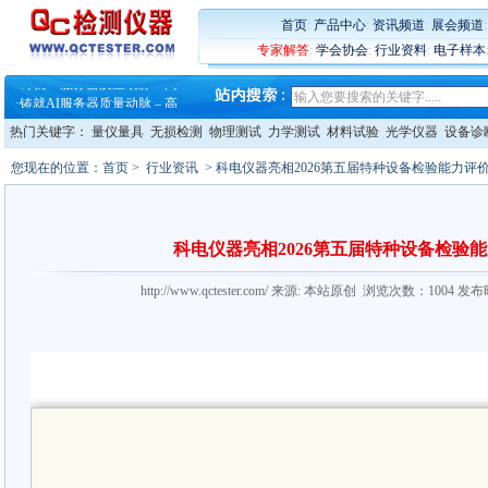
·
大牌云集 买家升级 ——26
首页
:
产品中心
:
资讯频道
:
展会频道
·
蔡司软件 | 高效变形分析能
专家解答
:
学会协会
:
行业资料
:
电子样本
·
铸就AI服务器质量动脉 – 高
·
铸就AI服务器质量动脉 – 高
·
ZEISS BOSELLO ADR 让内部缺
·
蔡司和亿纬锂能达成战略合作
热门关键字：
量仪量具
无损检测
物理测试
力学测试
材料试验
光学仪器
设备诊
·
大牌云集 买家升级 ——26
您现在的位置：
首页
>
行业资讯
> 科电仪器亮相2026第五届特种设备检验能力评
科电仪器亮相2026第五届特种设备检验
http://www.qctester.com/ 来源: 本站原创 浏览次数：1004 发