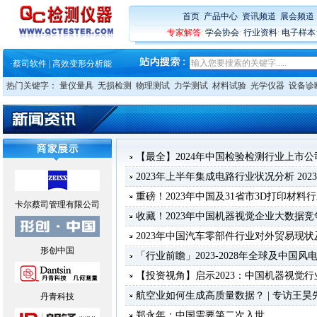
·
铸就AI服务器质量动脉 – 高
·
铸就AI服务器质量动脉 – 高
首页
:
产品中心
:
资讯频道
:
展会频道
·
ZEISS BOSELLO ADR 让内部缺
专家解答
:
学会协会
:
行业资料
:
电子样本
·
蔡司和亿纬锂能达成战略合作
·
大牌云集 买家升级 ——26
·
蔡司软件 | 高效变形分析能
·
铸就AI服务器质量动脉 – 高
热门关键字：
量仪量具
无损检测
物理测试
力学测试
材料试验
光学仪器
设备诊
·
铸就AI服务器质量动脉 – 高
·
ZEISS BOSELLO ADR 让内部缺
·
蔡司和亿纬锂能达成战略合作
·
大牌云集 买家升级 ——26
【最全】2024年中国检验检测行业上市
2023年上半年集成电路行业状况分析 2023-08
重磅！2023年中国及31省市3D打印材
卡尔蔡司管理有限公司
收藏！2023年中国机器视觉企业大数据竞
2023年中国汽车零部件行业对外贸易现
形创中国
「行业前瞻」2023-2028年全球及中国
【投资视角】启示2023：中国机器视觉
航空业如何生成高质量数据？ | 专访王昊
丹青科技
郑永年：中国需要第二次入世