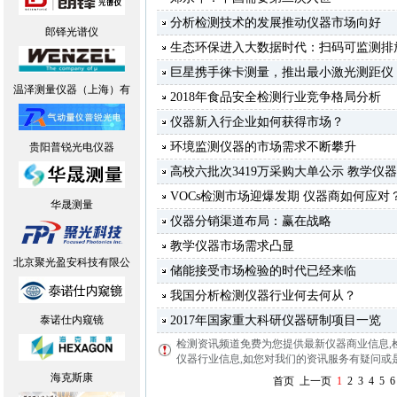
分析检测技术的发展推动仪器市场向好
郎铎光谱仪
生态环保进入大数据时代：扫码可监测排
巨星携手徕卡测量，推出最小激光测距仪
温泽测量仪器（上海）有
2018年食品安全检测行业竞争格局分析
仪器新入行企业如何获得市场？
环境监测仪器的市场需求不断攀升
贵阳普锐光电仪器
高校六批次3419万采购大单公示 教学仪
VOCs检测市场迎爆发期 仪器商如何应对
华晟测量
仪器分销渠道布局：赢在战略
教学仪器市场需求凸显
北京聚光盈安科技有限公
储能接受市场检验的时代已经来临
我国分析检测仪器行业何去何从？
泰诺仕内窥镜
2017年国家重大科研仪器研制项目一览
检测资讯频道免费为您提供最新仪器商业信息
,
仪器行业信息,如您对我们的资讯服务有疑问或是建议
海克斯康
首页
上一页
1
2
3
4
5
6