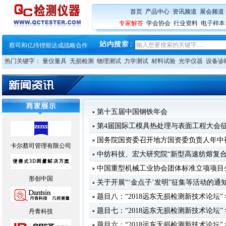
·
蔡司软件 | 高效变形分析能
·
铸就AI服务器质量动脉 – 高
首页
:
产品中心
:
资讯频道
:
展会频道
·
铸就AI服务器质量动脉 – 高
专家解答
:
学会协会
:
行业资料
:
电子样本
·
ZEISS BOSELLO ADR 让内部缺
·
蔡司和亿纬锂能达成战略合作
·
大牌云集 买家升级 ——26
·
蔡司软件 | 高效变形分析能
热门关键字：
量仪量具
无损检测
物理测试
力学测试
材料试验
光学仪器
设备诊
·
铸就AI服务器质量动脉 – 高
·
铸就AI服务器质量动脉 – 高
·
ZEISS BOSELLO ADR 让内部缺
·
蔡司和亿纬锂能达成战略合作
·
大牌云集 买家升级 ——26
第十五届中国钢铁年会
第4届国际工模具热处理与表面工程大会
国务院国资委召开地方国资委负责人年中
卡尔蔡司管理有限公司
中纺科技、宏大研究院“新型高速纺熔复
中国重型机械工业协会团体标准立项项目
形创中国
关于开展“‘金点子’发明”征集等活动的通
题目八：“2018远东无损检测新技术论坛
题目七：“2018远东无损检测新技术论坛
丹青科技
题目六：“2018远东无损检测新技术论坛