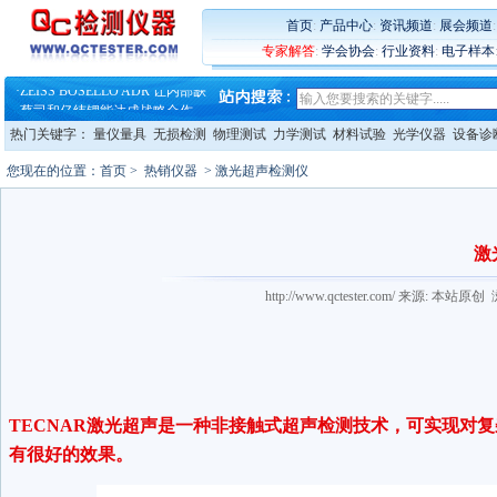
·
蔡司软件 | 高效变形分析能
首页
:
产品中心
:
资讯频道
:
展会频道
·
铸就AI服务器质量动脉 – 高
专家解答
:
学会协会
:
行业资料
:
电子样本
·
铸就AI服务器质量动脉 – 高
·
ZEISS BOSELLO ADR 让内部缺
·
蔡司和亿纬锂能达成战略合作
·
大牌云集 买家升级 ——26
热门关键字：
量仪量具
无损检测
物理测试
力学测试
材料试验
光学仪器
设备诊
·
蔡司软件 | 高效变形分析能
·
铸就AI服务器质量动脉 – 高
您现在的位置：
首页
>
热销仪器
> 激光超声检测仪
·
铸就AI服务器质量动脉 – 高
·
ZEISS BOSELLO ADR 让内部缺
·
蔡司和亿纬锂能达成战略合作
·
大牌云集 买家升级 ——26
激
http://www.qctester.com/ 来源: 本
TECNAR激光超声是一种非接触式超声检测技术，可实现对
有很好的效果。