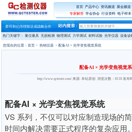
·
蔡司软件 | 高效变形分析能
·
铸就AI服务器质量动脉 – 高
首页
:
产品中心
:
资讯频道
:
展会频道
·
铸就AI服务器质量动脉 – 高
专家解答
:
学会协会
:
行业资料
:
电子样本
·
ZEISS BOSELLO ADR 让内部缺
·
蔡司和亿纬锂能达成战略合作
·
大牌云集 买家升级 ——26
热门关键字：
量仪量具
无损检测
物理测试
力学测试
材料试验
光学仪器
设备诊
您现在的位置：
首页
>
热销仪器
> 配备AI × 光学变焦视觉系统
配备AI × 光学变焦视觉
http://www.qctester.com/ 来源: 本站原创 浏览次数：8118 发布
配备AI × 光学变焦视觉系统
VS 系列，不仅可以对应制造现场的
时间内解决需要正式程序的复杂应用。