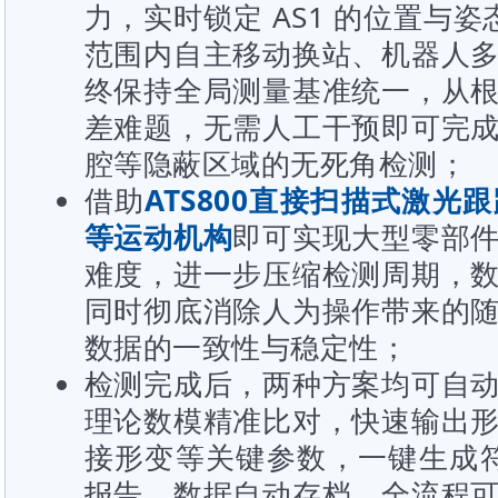
力，实时锁定 AS1 的位置与姿
范围内自主移动换站、机器人
终保持全局测量基准统一，从
差难题，无需人工干预即可完
腔等隐蔽区域的无死角检测；
借助
ATS800
直接扫描式激光跟
等运动机构
即可实现大型零部
难度，进一步压缩检测周期，
同时彻底消除人为操作带来的
数据的一致性与稳定性；
检测完成后，两种方案均可自
理论数模精准比对，快速输出
接形变等关键参数，一键生成
报告。数据自动存档、全流程