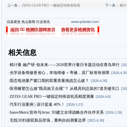
上一条：
ZEISS GEAR PRO 一键搞定特殊齿轮高
下一条：
精计
仪器展览
·
热点新闻
·
行业资讯
www.qctester.com
相关信息
·精计量·融产研·创未来——2026世界计量日专题活动在青岛举行
[202
·光学设备维修更省心，本地维修 + 寄修，原厂标准有保障
[2026-4-30
·固态电池量产窗口期的双重质量挑战怎么破？
[2026-4-30]
·医用橡塑怎么做“既高效又合规”？ 从模具到总装的7道关键关口
[202
·ZEISS GEAR PRO 一键搞定特殊齿轮高精度测量
[2026-4-8]
·汽车行业案例 | 设计提速 40%！
[2026-3-21]
·InnovMetric宣布与Artec 3D建立全球战略合作伙伴关系
[2026-1-20]
·无线3D扫描双新品登场，重构自由测量边界
[2025-6-30]