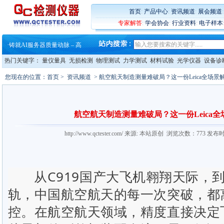
首页
:
产品中心
:
资讯频道
:
展会频道
专家解答
:
学会协会
:
行业资料
:
电子样本
·
蔡司软件 | 高效变形分析能
·
铸就AI服务器质量动脉 – 高
·
铸就AI服务器质量动脉 – 高
·
ZEISS BOSELLO ADR 让内部缺
热门关键字：
量仪量具
无损检测
物理测试
力学测试
材料试验
光学仪器
设备诊
·
蔡司和亿纬锂能达成战略合作
·
大牌云集 买家升级 ——26
您现在的位置：
首页
>
资讯频道
> 航空航天制造测量难破局？这一份Leica全场
·
蔡司软件 | 高效变形分析能
·
铸就AI服务器质量动脉 – 高
·
铸就AI服务器质量动脉 – 高
·
ZEISS BOSELLO ADR 让内部缺
航空航天制造测量难破局？这一份Leica
·
蔡司和亿纬锂能达成战略合作
·
大牌云集 买家升级 ——26
http://www.qctester.com/ 来源: 本站原创 浏览次数：773 发布
从C919国产大飞机翱翔天际，到
轨，中国航空航天的每一次突破，都
控。在航空航天领域，精度直接决定