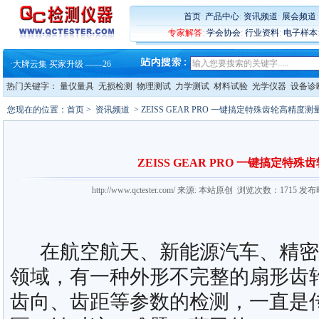
首页
:
产品中心
:
资讯频道
:
展会频道
专家解答
:
学会协会
:
行业资料
:
电子样本
·
蔡司软件 | 高效变形分析能
·
铸就AI服务器质量动脉 – 高
·
铸就AI服务器质量动脉 – 高
热门关键字：
量仪量具
无损检测
物理测试
力学测试
材料试验
光学仪器
设备诊
·
ZEISS BOSELLO ADR 让内部缺
·
蔡司和亿纬锂能达成战略合作
您现在的位置：
首页
>
资讯频道
> ZEISS GEAR PRO 一键搞定特殊齿轮高精度测
·
大牌云集 买家升级 ——26
·
蔡司软件 | 高效变形分析能
·
铸就AI服务器质量动脉 – 高
·
铸就AI服务器质量动脉 – 高
ZEISS GEAR PRO 一键搞定特
·
ZEISS BOSELLO ADR 让内部缺
·
蔡司和亿纬锂能达成战略合作
http://www.qctester.com/ 来源: 本站原创 浏览次数：1715 发
·
大牌云集 买家升级 ——26
在航空航天、新能源汽车、精密
领域，有一种外形不完整的扇形齿
齿向、齿距等参数的检测，一直是