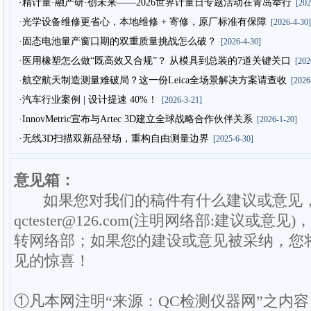
·精计量·融产研·创未来——2026世界计量日专题活动在青岛举行
[202
·光学设备维修更省心，本地维修 + 寄修，原厂标准有保障
[2026-4-30]
·固态电池量产窗口期的双重质量挑战怎么破？
[2026-4-30]
·医用橡塑怎么做“既高效又合规”？ 从模具到总装的7道关键关口
[202
·航空航天制造测量难破局？这一份Leica全场景解决方案请查收
[2026-
·汽车行业案例 | 设计提速 40%！
[2026-3-21]
·InnovMetric宣布与Artec 3D建立全球战略合作伙伴关系
[2026-1-20]
·无线3D扫描双新品登场，重构自由测量边界
[2025-6-30]
意见箱：
如果您对我们的稿件有什么建议或意见
qctester@126.com(注明网络部:建议或意见)
转网络部；如果您的建设或意见被采纳，您
见的惊喜！
①凡本网注明“来源：QC检测仪器网”之内