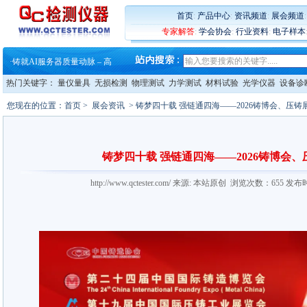
首页
:
产品中心
:
资讯频道
:
展会频道
专家解答
:
学会协会
:
行业资料
:
电子样本
·
蔡司软件 | 高效变形分析能
·
铸就AI服务器质量动脉 – 高
·
铸就AI服务器质量动脉 – 高
·
ZEISS BOSELLO ADR 让内部缺
热门关键字：
量仪量具
无损检测
物理测试
力学测试
材料试验
光学仪器
设备诊
·
蔡司和亿纬锂能达成战略合作
·
大牌云集 买家升级 ——26
您现在的位置：
首页
>
展会资讯
> 铸梦四十载 强链通四海——2026铸博会、压
·
蔡司软件 | 高效变形分析能
·
铸就AI服务器质量动脉 – 高
·
铸就AI服务器质量动脉 – 高
·
ZEISS BOSELLO ADR 让内部缺
铸梦四十载 强链通四海——2026铸博会
·
蔡司和亿纬锂能达成战略合作
·
大牌云集 买家升级 ——26
http://www.qctester.com/ 来源: 本站原创 浏览次数：655 发布