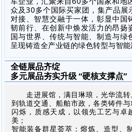
军企业，汇聚来自
60
多个国家和地
众及
30
多个国际买家团，集产品展
对接、智慧交融于一体，彰显中国
韧前行、在创新中焕发活力的昂扬
国与世界、传统与智能、制造与绿
呈现铸造全产业链的绿色转型与智能
全链展品齐绽
多元展品夯实升级 “硬核支撑点”
走进展馆，满目琳琅，光华流转
到轨道交通、船舶市政，各类铸件与
闪烁，质感天成，以领先工艺与卓
美；
智能装备群星荟萃：熔炼、造型、