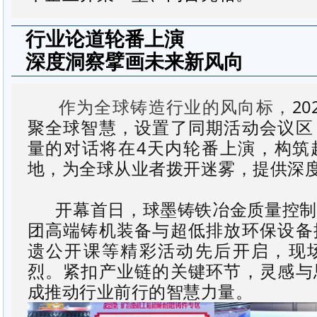
行业论道轮番上演
深度洞察擘画未来新风向
作为全球铸造行业的风向标，
20
聚全球智慧，设置了同期活动会议区
量的对话将在
4
天内轮番上演，构筑
地，为全球从业者拨开迷雾，提供深
开幕首日，球墨铸铁冶金质量控制
团
高端铸机装备与超低排放环保设备
遗公开课等精彩活动先后
开启，现
烈。紧扣产业链的关键环节，灵感与
成推动行业前行的智慧力量。