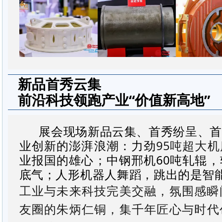
新品首秀云集
前沿科技领跑产业“价值新高地”
展会现场新品云集、首秀纷呈、首
业创新的澎湃浪潮：力劲
95吨超大
业报国的雄心；中钢邢机60吨轧辊
底气；人形机器人舞蹈，跳出的是智
工业与未来科技完美交融，氛围感瞬
友圈的
朱炳仁铜
，集千年匠心与时代