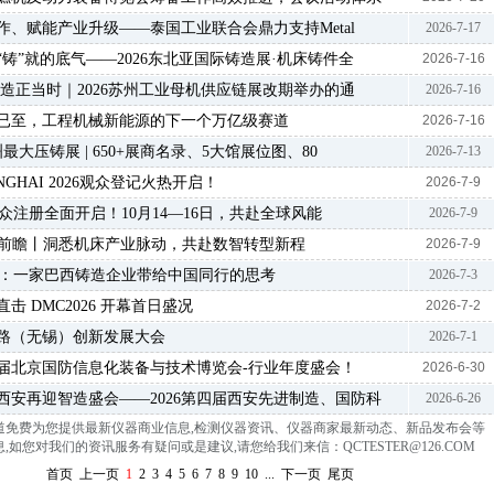
作、赋能产业升级——泰国工业联合会鼎力支持Metal
2026-7-17
“铸”就的底气——2026东北亚国际铸造展·机床铸件全
2026-7-16
 智造正当时｜2026苏州工业母机供应链展改期举办的通
2026-7-16
已至，工程机械新能源的下一个万亿级赛道
2026-7-16
最大压铸展 | 650+展商名录、5大馆展位图、80
2026-7-13
HANGHAI 2026观众登记火热开启！
2026-7-9
6观众注册全面开启！10月14—16日，共赴全球风能
2026-7-9
展品前瞻丨洞悉机床产业脉动，共赴数智转型新程
2026-7-9
故事：一家巴西铸造企业带给中国同行的思考
2026-7-3
击 DMC2026 开幕首日盛况
2026-7-2
成电路（无锡）创新发展大会
2026-7-1
十六届北京国防信息化装备与技术博览会-行业年度盛会！
2026-6-30
西安再迎智造盛会——2026第四届西安先进制造、国防科
2026-6-26
道免费为您提供最新仪器商业信息
,
检测仪器资讯、仪器商家最新动态、新品发布会等
,如您对我们的资讯服务有疑问或是建议,请您给我们来信：QCTESTER@126.COM
首页
上一页
1
2
3
4
5
6
7
8
9
10
...
下一页
尾页