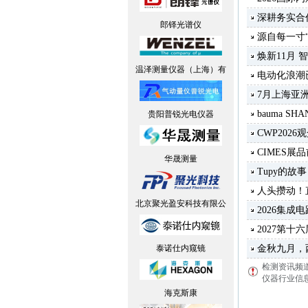
深耕务实合
郎铎光谱仪
源自每一寸
焕新11月
温泽测量仪器（上海）有
电动化浪潮
7月上海亚洲
bauma S
贵阳普锐光电仪器
CWP202
CIMES
华晟测量
Tupy的
人头攒动！直
北京聚光盈安科技有限公
2026集
2027第
泰诺仕内窥镜
金秋九月，
检测资讯频
仪器行业信息
海克斯康