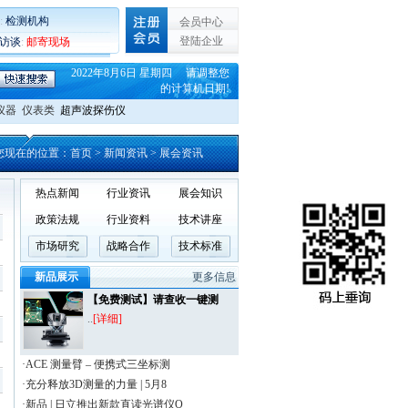
:
检测机构
会员中心
登陆企业
C访谈
:
邮寄现场
2022年8月6日 星期四 请调整您
的计算机日期!
仪器
仪表类
超声波探伤仪
您现在的位置：
首页
> 新闻资讯 > 展会资讯
热点新闻
行业资讯
展会知识
政策法规
行业资料
技术讲座
市场研究
战略合作
技术标准
新品展示
更多信息
【免费测试】请查收一键测
..
[详细]
·ACE 测量臂 – 便携式三坐标测
·充分释放3D测量的力量 | 5月8
·新品 | 日立推出新款直读光谱仪O