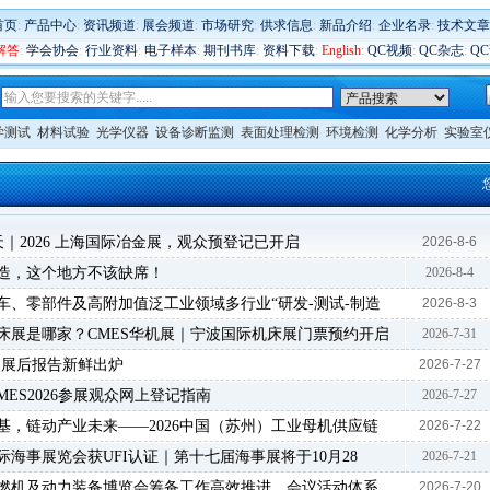
首页
:
产品中心
:
资讯频道
:
展会频道
:
市场研究
:
供求信息
:
新品介绍
:
企业名录
:
技术文章
解答
:
学会协会
:
行业资料
:
电子样本
:
期刊书库
:
资料下载
:
English
:
QC视频
:
QC杂志
:
Q
学测试
材料试验
光学仪器
设备诊断监测
表面处理检测
环境检测
化学分析
实验室
 天｜2026 上海国际冶金展，观众预登记已开启
2026-8-6
造，这个地方不该缺席！
2026-8-4
车、零部件及高附加值泛工业领域多行业“研发-测试-制造
2026-8-3
床展是哪家？CMES华机展｜宁波国际机床展门票预约开启
2026-7-31
26 展后报告新鲜出炉
2026-7-27
MES2026参展观众网上登记指南
2026-7-27
基，链动产业未来——2026中国（苏州）工业母机供应链
2026-7-22
际海事展览会获UFI认证｜第十七届海事展将于10月28
2026-7-21
际内燃机及动力装备博览会筹备工作高效推进，会议活动体系
2026-7-20