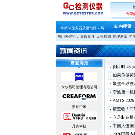
·
铸就AI服务器质量动脉 – 高
·
ZEISS BOSELLO ADR 让内部缺
·
蔡司和亿纬锂能达成战略合作
专家
·
大牌云集 买家升级 ——26
·
蔡司软件 | 高效变形分析能
·
铸就AI服务器质量动脉 – 高
·
铸就AI服务器质量动脉 – 高
热门关键字：
量仪量具
无损检测
物理测试
力
·
ZEISS BOSELLO ADR 让内部缺
·
蔡司和亿纬锂能达成战略合作
·
大牌云集 买家升级 ——26
倒计时 45
如果你做铸
聚焦全球整
卡尔蔡司管理有限公司
宁波第一机
AMTS 20
形创中国
请查收！CI
立足制造根
中国大连国
丹青科技
2026国