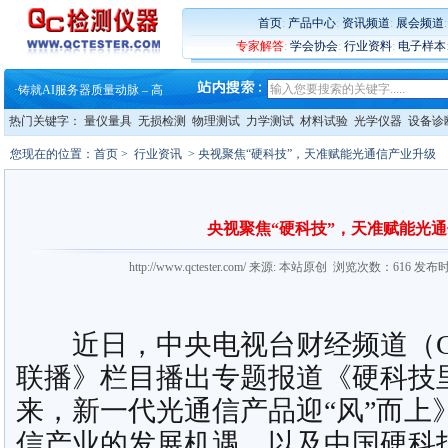
首页
:
产品中心
:
资讯频道
:
展会频道
专家解答
:
学会协会
:
行业资料
:
电子样本
·
蔡司软件 | 高效变形分析能
·
铸就AI服务器质量动脉 – 高
·
铸就AI服务器质量动脉 – 高
·
ZEISS BOSELLO ADR 让内部缺
热门关键字：
量仪量具
无损检测
物理测试
力学测试
材料试验
光学仪器
设备诊
·
蔡司和亿纬锂能达成战略合作
·
大牌云集 买家升级 ——26
您现在的位置：
首页
>
行业资讯
> 央视聚焦“硬科技”，天准赋能光通信产业升级
·
蔡司软件 | 高效变形分析能
·
铸就AI服务器质量动脉 – 高
·
铸就AI服务器质量动脉 – 高
·
ZEISS BOSELLO ADR 让内部缺
央视聚焦“硬科技”，天准赋能光
·
蔡司和亿纬锂能达成战略合作
·
大牌云集 买家升级 ——26
http://www.qctester.com/ 来源: 本站原创 浏览次数：616 发布
近日，中央电视台财经频道（CC
联播》栏目播出专题报道《硬科技
来，新一代光通信产品迎“风”而上
信产业的发展机遇，以及中国硬科