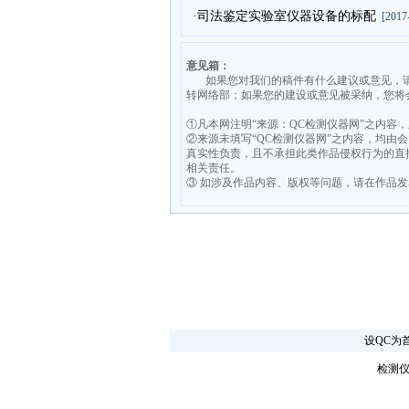
·司法鉴定实验室仪器设备的标配
[2017-
意见箱：
如果您对我们的稿件有什么建议或意见，请发送意见至
转网络部；如果您的建设或意见被采纳，您将
①凡本网注明“来源：QC检测仪器网”之内容
②来源未填写“QC检测仪器网”之内容，均
真实性负责，且不承担此类作品侵权行为的直
相关责任。
③ 如涉及作品内容、版权等问题，请在作品
设QC为
检测