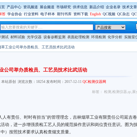
首页
:
产品中心
:
资讯频道
:
展会频道
:
市场研究
:
供求信息
:
新品介绍
:
企业名录
:
技术文章
解答
:
学会协会
:
行业资料
:
电子样本
:
期刊书库
:
资料下载
:
English
:
QC视频
:
QC杂志
:
Q
学测试
材料试验
光学仪器
设备诊断监测
表面处理检测
环境检测
化学分析
实验室
烟草工业公司举办质检员、工艺员技术比武活动
业公司举办质检员、工艺员技术比武活动
om/ 来源: 本站原创 浏览次数：18254 发布时间：2017-12-11
QC检测仪器网
标签：
检测
,
检测仪器
,
qc
,
展
人有责任、时时有担当”的管理理念，吉林烟草工业有限责任公司延吉卷
武活动，进一步增强质检工艺人员的规范操作意识和岗位责任意识。图为
（中）按照技术要求认真检查烟支质量。