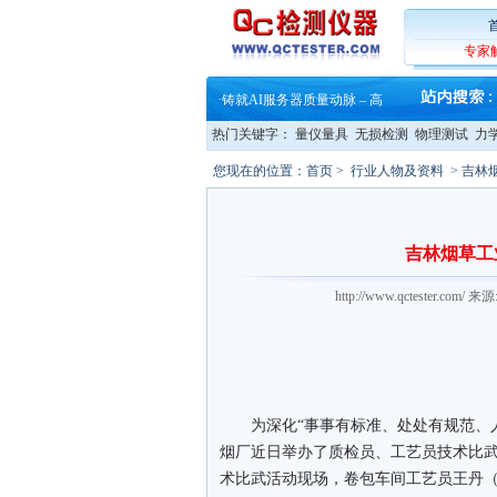
专家
·
蔡司软件 | 高效变形分析能
·
铸就AI服务器质量动脉 – 高
·
铸就AI服务器质量动脉 – 高
热门关键字：
量仪量具
无损检测
物理测试
力
·
ZEISS BOSELLO ADR 让内部缺
·
蔡司和亿纬锂能达成战略合作
您现在的位置：
首页
>
行业人物及资料
> 吉林
·
大牌云集 买家升级 ——26
·
蔡司软件 | 高效变形分析能
·
铸就AI服务器质量动脉 – 高
·
铸就AI服务器质量动脉 – 高
吉林烟草工
·
ZEISS BOSELLO ADR 让内部缺
·
蔡司和亿纬锂能达成战略合作
http://www.qctester.c
·
大牌云集 买家升级 ——26
为深化“事事有标准、处处有规范、人
烟厂近日举办了质检员、工艺员技术比
术比武活动现场，卷包车间工艺员王丹