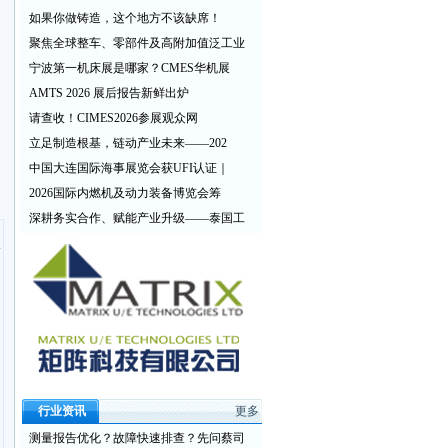
如果你做铸造，这个地方不该缺席！
聚焦全球整车、零部件及高附加值泛工业
宁波第一机床展是哪家？CMES华机展
AMTS 2026 展后报告新鲜出炉
请查收！CIMES2026参展观众网
立足制造根基，链动产业未来——202
中国大连国际海事展览会获UFI认证｜
2026国际内燃机及动力装备博览会筹
深耕务实合作、赋能产业升级——泰国工
行业资讯
更多
测量报告优化？故障快速排查？先问蔡司