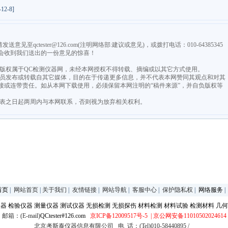
12-8]
qctester@126.com(注明网络部:建议或意见)，或拨打电话：010-64385345
会收到我们送出的一份意见的惊喜！
，版权属于QC检测仪器网，未经本网授权不得转载、摘编或以其它方式使用。
由会员发布或转载自其它媒体，目的在于传递更多信息，并不代表本网赞同其观点和对其
接或连带责任。如从本网下载使用，必须保留本网注明的“稿件来源”，并自负版权等
发表之日起两周内与本网联系，否则视为放弃相关权利。
首页
|
网站首页
|
关于我们
|
友情链接
|
网站导航
|
客服中心
|
保护隐私权
|
网络服务
仪器
检验仪器
测量仪器
测试仪器
无损检测
无损探伤
材料检测
材料试验
检测材料
几何
邮箱：(E-mail)
QCtester#126.com
京ICP备12009517号-5
| 京公网安备11010502024614
北京考斯泰仪器信息有限公司 电 话：(Tel)010-58440895 /