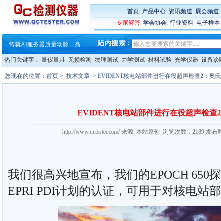
·
ZEISS BOSELLO ADR 让内部缺
·
蔡司和亿纬锂能达成战略合作
首页
:
产品中心
:
资讯频道
:
展会频道
·
大牌云集 买家升级 ——26
专家解答
:
学会协会
:
行业资料
:
电子样本
·
蔡司软件 | 高效变形分析能
·
铸就AI服务器质量动脉 – 高
·
铸就AI服务器质量动脉 – 高
·
ZEISS BOSELLO ADR 让内部缺
热门关键字：
量仪量具
无损检测
物理测试
力学测试
材料试验
光学仪器
设备诊
·
蔡司和亿纬锂能达成战略合作
·
大牌云集 买家升级 ——26
您现在的位置：
首页
>
技术文章
> EVIDENT核电站部件进行在役超声检查2：奥
EVIDENT核电站部件进行在役超声检查
http://www.qctester.com/ 来源: 本站原创 浏览次数：2189 发布
我们很高兴地宣布，我们的EPOCH 65
EPRI PDI计划的认证，可用于对核电