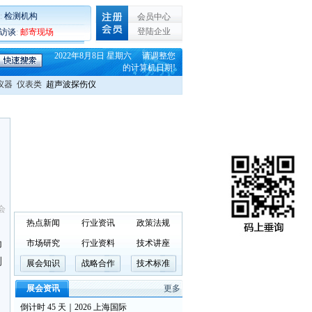
:
检测机构
会员中心
登陆企业
C访谈
:
邮寄现场
2022年8月8日 星期六 请调整您
的计算机日期!
仪器
仪表类
超声波探伤仪
会
热点新闻
行业资讯
政策法规
为
市场研究
行业资料
技术讲座
测
展会知识
战略合作
技术标准
展会资讯
更多
倒计时 45 天｜2026 上海国际