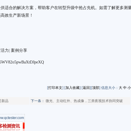
提供适合的解决方案，帮助客户在转型升级中抢占先机。如需了解更多测
锁高效生产新场景！
活力| 案例分享
cj6WV82o5pwBaXtDJpeXQ
[
打印本文
] [
加入收藏
] [
返回
][
顶部
] 信息大小：
大
中
小
蔡司新品
下一条：
微光、主动红外、热成像，三类夜视技术协同突破
w.qctester.com