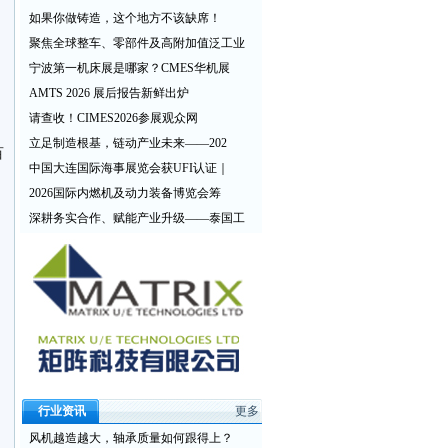
如果你做铸造，这个地方不该缺席！
聚焦全球整车、零部件及高附加值泛工业
宁波第一机床展是哪家？CMES华机展
AMTS 2026 展后报告新鲜出炉
请查收！CIMES2026参展观众网
立足制造根基，链动产业未来——202
百
中国大连国际海事展览会获UFI认证｜
2026国际内燃机及动力装备博览会筹
深耕务实合作、赋能产业升级——泰国工
行业资讯
更多
风机越造越大，轴承质量如何跟得上？