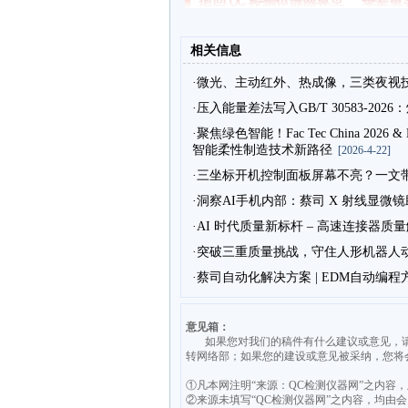
相关信息
·微光、主动红外、热成像，三类夜视
·压入能量差法写入GB/T 30583-2
·聚焦绿色智能！Fac Tec China 20
智能柔性制造技术新路径
[2026-4-22]
·三坐标开机控制面板屏幕不亮？一文
·洞察AI手机内部：蔡司 X 射线显微
·AI 时代质量新标杆 – 高速连接器质
·突破三重质量挑战，守住人形机器人
·蔡司自动化解决方案 | EDM自动
意见箱：
如果您对我们的稿件有什么建议或意见，请发送意见至
转网络部；如果您的建设或意见被采纳，您将
①凡本网注明“来源：QC检测仪器网”之内容
②来源未填写“QC检测仪器网”之内容，均