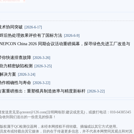
技术协同突破
[2026-6-17]
026：焊后热处理效果评价有了国标方法
[2026-6-9]
26 & NEPCON China 2026 同期会议活动重磅揭幕，探寻绿色先进工厂改造与
带你快速排查故障
[2026-3-26]
镜助力精密缺陷检测
[2026-3-25]
量解决方案
[2026-3-24]
动作精确性与寿命
[2026-3-22]
编程方案重磅推出：重塑模具制造效率与精度新标杆
[2026-3-22]
qctester@126.com(注明网络部:建议或意见)，或拨打电话：010-64385345
会收到我们送出的一份意见的惊喜！
，版权属于QC检测仪器网，未经本网授权不得转载、摘编或以其它方式使用。
由会员发布或转载自其它媒体，目的在于传递更多信息，并不代表本网赞同其观点和对其