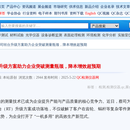
首页
:
产品中心
:
资讯频道
:
展会频道
:
市场研究
:
供求信息
:
新品介绍
:
企业名录
:
技术文章
解答
:
学会协会
:
行业资料
:
电子样本
:
期刊书库
:
资料下载
:
English
:
QC视频
:
QC杂志
:
Q
学测试
材料试验
光学仪器
设备诊断监测
表面处理检测
环境检测
化学分析
实验室
| 蔡司转台升级方案助力企业突破测量瓶颈，降本增效超预期
转台升级方案助力企业突破测量瓶颈，降本增效超预期
com/ 来源: 本站原创 浏览次数：2944 发布时间：2025-5-22
QC检测仪器网
标签：
检测
,
检测仪器
,
qc
,
展
准的测量技术已成为企业提升产能与产品质量的核心竞争力。近日，蔡司
台（RT）升级方案成功落地，不仅破解了客户在齿轮、蜗杆等复杂零件
，为企业打开了 “一机多用” 的高效生产新范式。