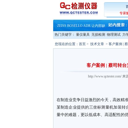
·
蔡司软件 | 高效变形分析能
·
铸就AI服务器质量动脉 – 高
专家
·
铸就AI服务器质量动脉 – 高
·
ZEISS BOSELLO ADR 让内部缺
·
蔡司和亿纬锂能达成战略合作
·
大牌云集 买家升级 ——26
热门关键字：
量仪量具
无损检测
物理测试
力
·
蔡司软件 | 高效变形分析能
·
铸就AI服务器质量动脉 – 高
您现在的位置：
首页
>
技术文章
> 客户案例 
·
铸就AI服务器质量动脉 – 高
·
ZEISS BOSELLO ADR 让内部缺
·
蔡司和亿纬锂能达成战略合作
·
大牌云集 买家升级 ——26
客户案例 | 蔡司
http://www.qctester.
在制造业竞争日益激烈的今天，高效精
某制造企业提供的三坐标测量机加装转
量中的难题，更以低成本、高适配性的优势