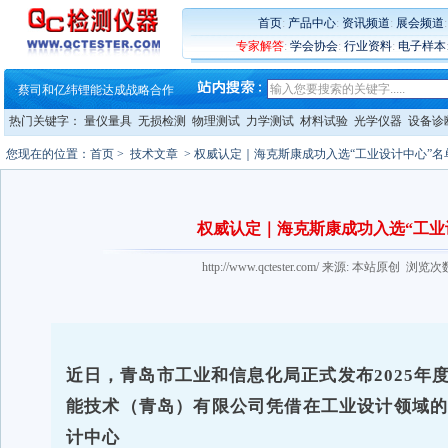
·
蔡司软件 | 高效变形分析能
·
铸就AI服务器质量动脉 – 高
首页
:
产品中心
:
资讯频道
:
展会频道
·
铸就AI服务器质量动脉 – 高
专家解答
:
学会协会
:
行业资料
:
电子样本
·
ZEISS BOSELLO ADR 让内部缺
·
蔡司和亿纬锂能达成战略合作
·
大牌云集 买家升级 ——26
热门关键字：
量仪量具
无损检测
物理测试
力学测试
材料试验
光学仪器
设备诊
您现在的位置：
首页
>
技术文章
> 权威认定｜海克斯康成功入选“工业设计中心”名
权威认定｜海克斯康成功入选“工业
http://www.qctester.com/ 来源: 本站原创 浏
近日，青岛市工业和信息化局正式发布2025年
能技术（青岛）有限公司凭借在工业设计领域
计中心