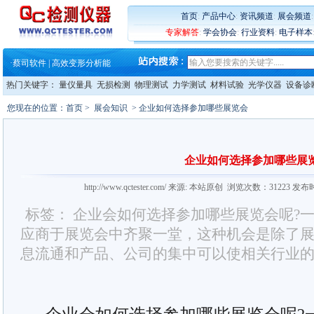
·
铸就AI服务器质量动脉 – 高
·
ZEISS BOSELLO ADR 让内部缺
首页
:
产品中心
:
资讯频道
:
展会频道
·
蔡司和亿纬锂能达成战略合作
专家解答
:
学会协会
:
行业资料
:
电子样本
·
大牌云集 买家升级 ——26
·
蔡司软件 | 高效变形分析能
·
铸就AI服务器质量动脉 – 高
·
铸就AI服务器质量动脉 – 高
热门关键字：
量仪量具
无损检测
物理测试
力学测试
材料试验
光学仪器
设备诊
·
ZEISS BOSELLO ADR 让内部缺
·
蔡司和亿纬锂能达成战略合作
您现在的位置：
首页
>
展会知识
> 企业如何选择参加哪些展览会
·
大牌云集 买家升级 ——26
企业如何选择参加哪些展
http://www.qctester.com/ 来源: 本站原创 浏览次数：31223 发布
标签： 企业会如何选择参加哪些展览会呢?
应商于展览会中齐聚一堂，这种机会是除了
息流通和产品、公司的集中可以使相关行业