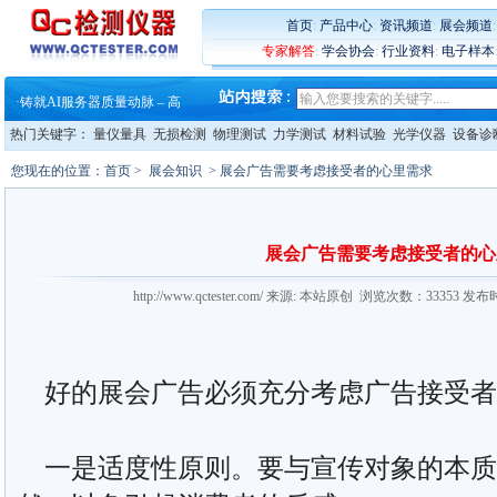
·
ZEISS BOSELLO ADR 让内部缺
·
蔡司和亿纬锂能达成战略合作
首页
:
产品中心
:
资讯频道
:
展会频道
·
大牌云集 买家升级 ——26
专家解答
:
学会协会
:
行业资料
:
电子样本
·
蔡司软件 | 高效变形分析能
·
铸就AI服务器质量动脉 – 高
·
铸就AI服务器质量动脉 – 高
·
ZEISS BOSELLO ADR 让内部缺
热门关键字：
量仪量具
无损检测
物理测试
力学测试
材料试验
光学仪器
设备诊
·
蔡司和亿纬锂能达成战略合作
·
大牌云集 买家升级 ——26
您现在的位置：
首页
>
展会知识
> 展会广告需要考虑接受者的心里需求
展会广告需要考虑接受者的心
http://www.qctester.com/ 来源: 本站原创 浏览次数：33353 发布
好的展会广告必须充分考虑广告接受者
一是适度性原则。要与宣传对象的本质