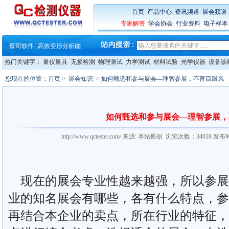
·
铸就AI服务器质量动脉 – 高
·
铸就AI服务器质量动脉 – 高
首页
:
产品中心
:
资讯频道
:
展会频道
·
ZEISS BOSELLO ADR 让内部缺
专家解答
:
学会协会
:
行业资料
:
电子样本
·
蔡司和亿纬锂能达成战略合作
·
大牌云集 买家升级 ——26
·
蔡司软件 | 高效变形分析能
·
铸就AI服务器质量动脉 – 高
热门关键字：
量仪量具
无损检测
物理测试
力学测试
材料试验
光学仪器
设备诊
·
铸就AI服务器质量动脉 – 高
·
ZEISS BOSELLO ADR 让内部缺
您现在的位置：
首页
>
展会知识
> 如何甄选和参与展会—理智参展，不盲目跟风
·
蔡司和亿纬锂能达成战略合作
·
大牌云集 买家升级 ——26
如何甄选和参与展会—理智参展，
http://www.qctester.com/ 来源: 本站原创 浏览次数：34018 发布
现在的展会专业性越来越强，所以参展
业的知名展会有哪些，各有什么特点，参
再结合本企业的卖点，所在行业的特征，