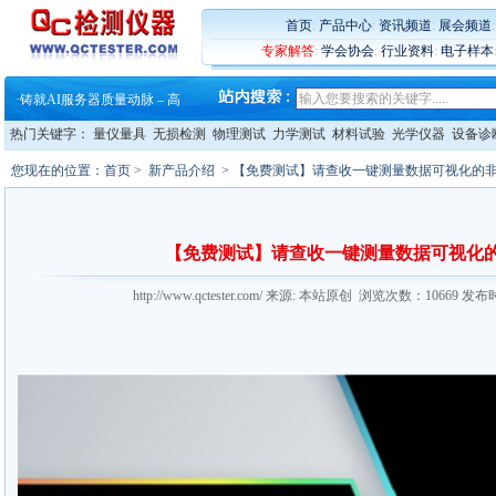
·
蔡司和亿纬锂能达成战略合作
首页
:
产品中心
:
资讯频道
:
展会频道
·
大牌云集 买家升级 ——26
专家解答
:
学会协会
:
行业资料
:
电子样本
·
蔡司软件 | 高效变形分析能
·
铸就AI服务器质量动脉 – 高
·
铸就AI服务器质量动脉 – 高
·
ZEISS BOSELLO ADR 让内部缺
热门关键字：
量仪量具
无损检测
物理测试
力学测试
材料试验
光学仪器
设备诊
·
蔡司和亿纬锂能达成战略合作
·
大牌云集 买家升级 ——26
您现在的位置：
首页
>
新产品介绍
> 【免费测试】请查收一键测量数据可视化的非
【免费测试】请查收一键测量数据可视化的
http://www.qctester.com/ 来源: 本站原创 浏览次数：10669 发布