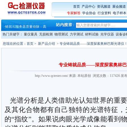
首页
:
产品中心
:
资讯频道
:
展会频道
专家解答
:
学会协会
:
行业资料
:
电子样本
·
蔡司软件 | 高效变形分析能
·
铸就AI服务器质量动脉 – 高
·
铸就AI服务器质量动脉 – 高
热门关键字：
量仪量具
无损检测
物理测试
力学测试
材料试验
光学仪器
设备诊
·
ZEISS BOSELLO ADR 让内部缺
·
蔡司和亿纬锂能达成战略合作
您现在的位置：
首页
>
新产品介绍
> 专业铸就品质——深度探索奥林巴斯光谱仪
·
大牌云集 买家升级 ——26
·
蔡司软件 | 高效变形分析能
·
铸就AI服务器质量动脉 – 高
·
铸就AI服务器质量动脉 – 高
专业铸就品质——深度探索奥林巴
·
ZEISS BOSELLO ADR 让内部缺
·
蔡司和亿纬锂能达成战略合作
http://www.qctester.com/ 来源: 本站原创 浏览次数：117426 
·
大牌云集 买家升级 ——26
光谱分析是人类借助光认知世界的重要
及其化合物都有自己独特的光谱特征，
的“指纹”。如果说肉眼光学成像能看到