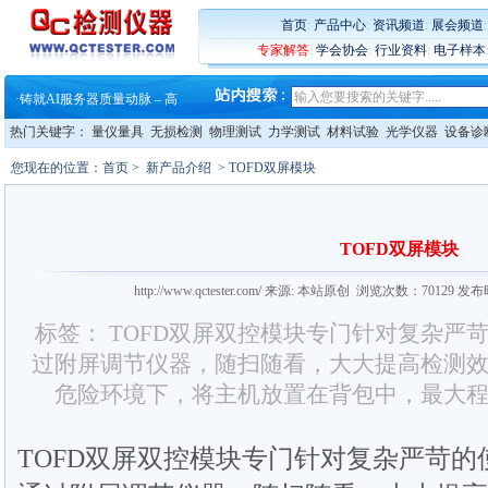
·
ZEISS BOSELLO ADR 让内部缺
·
蔡司和亿纬锂能达成战略合作
首页
:
产品中心
:
资讯频道
:
展会频道
·
大牌云集 买家升级 ——26
专家解答
:
学会协会
:
行业资料
:
电子样本
·
蔡司软件 | 高效变形分析能
·
铸就AI服务器质量动脉 – 高
·
铸就AI服务器质量动脉 – 高
·
ZEISS BOSELLO ADR 让内部缺
热门关键字：
量仪量具
无损检测
物理测试
力学测试
材料试验
光学仪器
设备诊
·
蔡司和亿纬锂能达成战略合作
·
大牌云集 买家升级 ——26
您现在的位置：
首页
>
新产品介绍
> TOFD双屏模块
TOFD双屏模块
http://www.qctester.com/ 来源: 本站原创 浏览次数：70129 发
标签： TOFD双屏双控模块专门针对复杂严
过附屏调节仪器，随扫随看，大大提高检测
危险环境下，将主机放置在背包中，最大
TOFD双屏双控模块专门针对复杂严苛