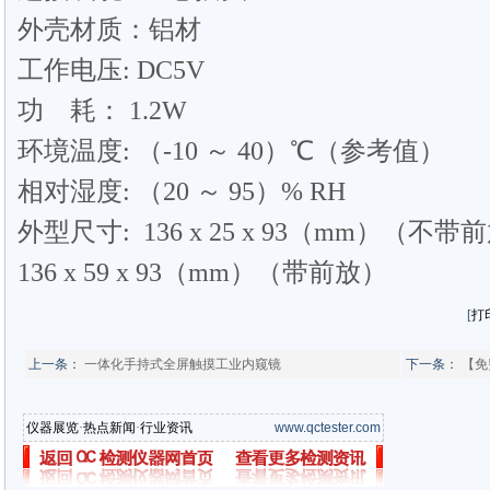
外壳材质：铝材
工作电压: DC5V
功 耗： 1.2W
环境温度: （-10 ～ 40）℃（参考值）
相对湿度: （20 ～ 95）% RH
外型尺寸: 136 x 25 x 93（mm）（不
136 x 59 x 93（mm）（带前放）
[
打
上一条：
一体化手持式全屏触摸工业内窥镜
下一条：
【免
仪器展览
·
热点新闻
·
行业资讯
www.qctester.com