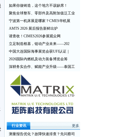
如果你做铸造，这个地方不该缺席！
提
聚焦全球整车、零部件及高附加值泛工业
宁波第一机床展是哪家？CMES华机展
AMTS 2026 展后报告新鲜出炉
请查收！CIMES2026参展观众网
立足制造根基，链动产业未来——202
中国大连国际海事展览会获UFI认证｜
2026国际内燃机及动力装备博览会筹
深耕务实合作、赋能产业升级——泰国工
生
行业资讯
更多
设
测量报告优化？故障快速排查？先问蔡司