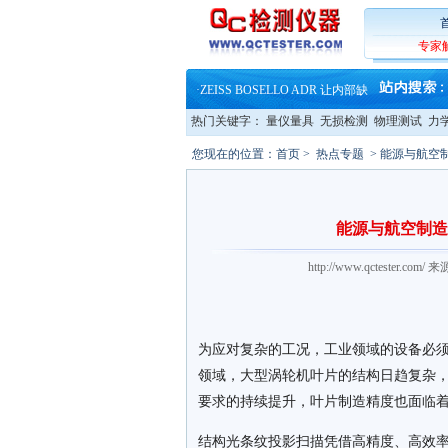
·
蔡司软件 | 高效变形分析能
·
铸就AI服务器质量动脉 – 高
·
铸就AI服务器质量动脉 – 高
专家
·
ZEISS BOSELLO ADR 让内部缺
·
蔡司和亿纬锂能达成战略合作
·
大牌云集 买家升级 ——26
·
蔡司软件 | 高效变形分析能
热门关键字：
量仪量具
无损检测
物理测试
力
·
铸就AI服务器质量动脉 – 高
·
铸就AI服务器质量动脉 – 高
您现在的位置：
首页
>
热点专题
> 能源与航空
·
ZEISS BOSELLO ADR 让内部缺
·
蔡司和亿纬锂能达成战略合作
·
大牌云集 买家升级 ——26
能源与航空制造
http://www.qctester.
为应对复杂的工况，工业领域的设备必
领域，大型涡轮机叶片的结构日趋复杂
要求的持续提升，叶片制造精度也面临
结构光条纹投影扫描凭借高精度、高效