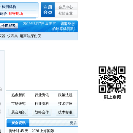
:
检测机构
会员中心
登陆企业
C访谈
:
邮寄现场
2022年8月7日 星期五 请调整您
的计算机日期!
仪器
仪表类
超声波探伤仪
会
热点新闻
行业资讯
政策法规
源
市场研究
行业资料
技术讲座
能
展会知识
战略合作
技术标准
展会资讯
更多
的
倒计时 45 天｜2026 上海国际