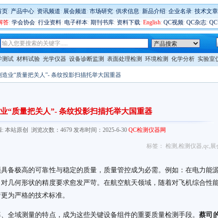
首页
:
产品中心
:
资讯频道
:
展会频道
:
市场研究
:
供求信息
:
新品介绍
:
企业名录
:
技术文章
解答
:
学会协会
:
行业资料
:
电子样本
:
期刊书库
:
资料下载
:
English
:
QC视频
:
QC杂志
:
Q
学测试
材料试验
光学仪器
设备诊断监测
表面处理检测
环境检测
化学分析
实验室
制造业“质量把关人”- 条纹投影扫描托举大国重器
业“质量把关人”- 条纹投影扫描托举大国重器
com/ 来源: 本站原创 浏览次数：4679 发布时间：2025-6-30
QC检测仪器网
标签：
检测
,
检测仪器
,
qc
,
展
须具备极高的可靠性与稳定的质量，质量管控成为必需。例如：在电力能
，对几何形状的精度要求愈发严苛。在航空航天领域，随着对飞机综合性
着更为严格的技术标准。
率、全域测量的特点，成为这些关键设备组件的重要质量检测手段。
蔡司