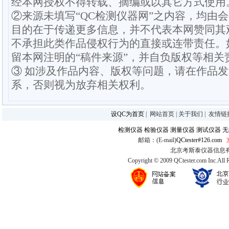
经本网授权不得转载、摘编或以其它方式使用
②来源未填写“QC检测仪器网”之内容，均由
目的在于传递更多信息，并不代表本网赞同其
不承担此类作品侵权行为的直接或连带责任。
留本网注明的“稿件来源”，并自负版权等相关
③ 如涉及作品内容、版权等问题，请在作品
系，否则视为放弃相关权利。
设QC为首页
|
网站首页
|
关于我们
|
友情链
检测仪器
检验仪器
测量仪器
测试仪器
无
邮箱：(E-mail)
QCtester#126.com
北京考斯泰仪器信息有限公司
Copyright © 2009 QCtester.com Inc.All 