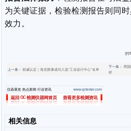
为关键证据，检验检测报告则同时
效力。
[
打
下一条：
用国
上一条：
权威认定｜海克斯康成功入选“工业设计中心”名单
焊
仪器展览
·
热点新闻
·
行业资讯
www.qctester.com
相关信息