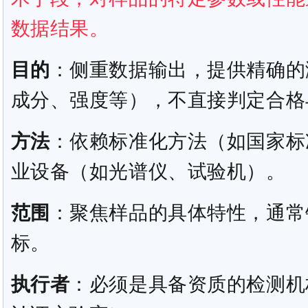
数据结果。
目的
：侧重
数据输出
，提供精确的
成分、强度等），不直接判定合格
方法
：依赖
标准化方法
（如国家标
业设备
（如光谱仪、试验机）。
范围
：聚焦
样品的具体特性
，通常
标。
执行者
：必须是具备
资质的检测机