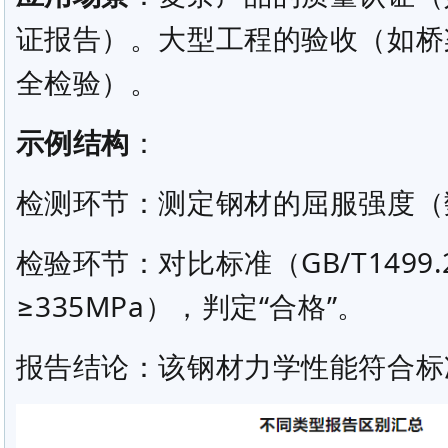
证报告）。大型工程的验收（如桥
全检验）。
示例结构
：
检测环节：测定钢材的屈服强度（
检验环节：对比标准（
GB/T1499.
≥335MPa
），判定
“
合格
”
。
报告结论：该钢材力学性能符合标