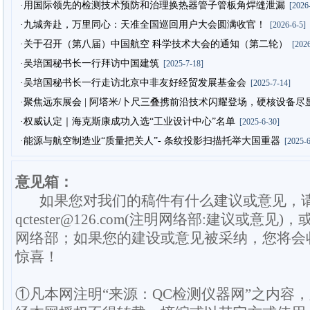
·用国际领先的检测技术预防和治理换热器管子管板角焊缝泄漏
[2026-
·九城奔赴，万里同心：天准全国巡回用户大会圆满收官！
[2026-6-5]
·关于召开（第八届）中国航空 科学技术大会的通知（第二轮）
[2026
·吴培国秘书长一行拜访中国建筑
[2025-7-18]
·吴培国秘书长一行走访北京中非友好经贸发展基金会
[2025-7-14]
·聚焦远东展会 | 阿塔米/卜尺三叠携前沿技术闪耀登场，硬核设备
·权威认定｜海克斯康成功入选“工业设计中心”名单
[2025-6-30]
·能源与航空制造业“质量把关人”- 条纹投影扫描托举大国重器
[2025-6
意见箱：
如果您对我们的稿件有什么建议或意见，
qctester@126.com(注明网络部:建议或意见)，
网络部；如果您的建设或意见被采纳，您将会
惊喜！
①凡本网注明“来源：QC检测仪器网”之内容