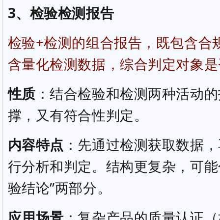
3
、检验检测报告
检验
+
检测
的组合报告，既包含
合
含
量化检测数据
，综合判定对象是
性质
：结合
检验
和
检测
两种活动的
撑
，又有
符合性判定
。
内容特点
：先通过检测获取数据，
行
分析和判定
。结构更复杂，可能
验结论
”
两部分。
应用场景
：复杂产品的质量认证（