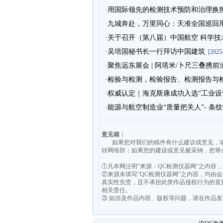
·用国际领先的检测技术预防和治理换
·九城奔赴，万里同心：天准全国巡回
·关于召开（第八届）中国航空 科学
·吴培国秘书长一行拜访中国建筑
[2025-
·聚焦远东展会 | 阿塔米/卜尺三叠
·检验与检测，检验报告、检测报告与
·权威认定｜海克斯康成功入选“工业设
·能源与航空制造业“质量把关人”- 
意见箱：
如果您对我们的稿件有什么建议或意见，请发送意见至
转网络部；如果您的建设或意见被采纳，您将
①凡本网注明“来源：QC检测仪器网”之内容
②来源未填写“QC检测仪器网”之内容，均
真实性负责，且不承担此类作品侵权行为的直
相关责任。
③ 如涉及作品内容、版权等问题，请在作品