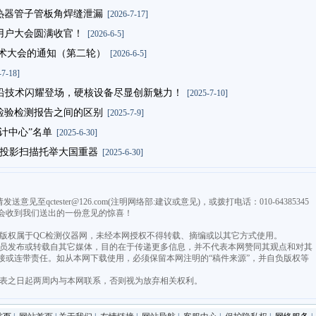
热器管子管板角焊缝泄漏
[2026-7-17]
用户大会圆满收官！
[2026-6-5]
技术大会的通知（第二轮）
[2026-6-5]
7-18]
携前沿技术闪耀登场，硬核设备尽显创新魅力！
[2025-7-10]
检验检测报告之间的区别
[2025-7-9]
计中心”名单
[2025-6-30]
条纹投影扫描托举大国重器
[2025-6-30]
qctester@126.com(注明网络部:建议或意见)，或拨打电话：010-64385345
会收到我们送出的一份意见的惊喜！
，版权属于QC检测仪器网，未经本网授权不得转载、摘编或以其它方式使用。
由会员发布或转载自其它媒体，目的在于传递更多信息，并不代表本网赞同其观点和对其
接或连带责任。如从本网下载使用，必须保留本网注明的“稿件来源”，并自负版权等
发表之日起两周内与本网联系，否则视为放弃相关权利。