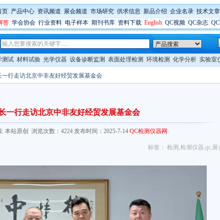
首页
:
产品中心
:
资讯频道
:
展会频道
:
市场研究
:
供求信息
:
新品介绍
:
企业名录
:
技术文章
解答
:
学会协会
:
行业资料
:
电子样本
:
期刊书库
:
资料下载
:
English
:
QC视频
:
QC杂志
:
Q
学测试
材料试验
光学仪器
设备诊断监测
表面处理检测
环境检测
化学分析
实验室
长一行走访北京中非友好经贸发展基金会
长一行走访北京中非友好经贸发展基金会
com/ 来源: 本站原创 浏览次数：4224 发布时间：2025-7-14
QC检测仪器网
标签：
检测
,
检测仪器
,
qc
,
展