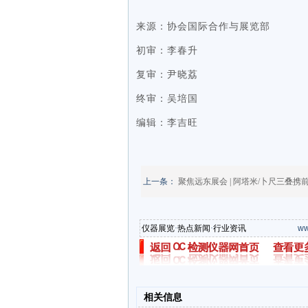
来源：
协会
国际合作与展览部
初审：
李春升
复审：
尹晓荔
终审：吴培国
编辑：李吉旺
上一条：
聚焦远东展会 | 阿塔米/卜尺三叠携
仪器展览
·
热点新闻
·
行业资讯
ww
相关信息