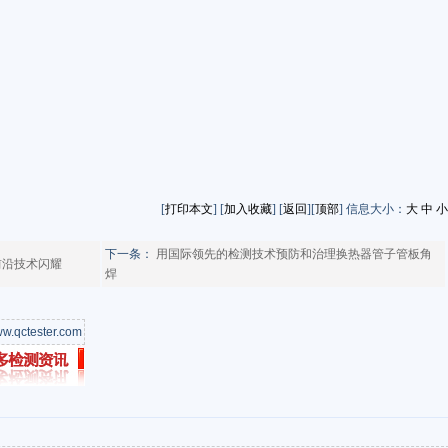
[
打印本文
] [
加入收藏
] [
返回
][
顶部
] 信息大小：
大
中
小
下一条：
用国际领先的检测技术预防和治理换热器管子管板角
前沿技术闪耀
焊
w.qctester.com