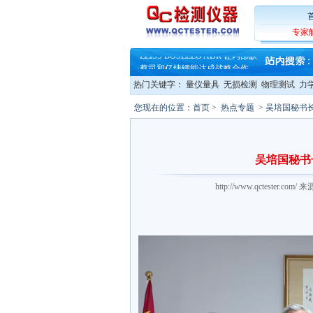
·
大牌云集 买家升级 ——26
·
蔡司软件 | 高效变形分析能
·
铸就AI服务器质量动脉 – 高
专家
·
铸就AI服务器质量动脉 – 高
·
ZEISS BOSELLO ADR 让内部缺
·
蔡司和亿纬锂能达成战略合作
·
大牌云集 买家升级 ——26
热门关键字：
量仪量具
无损检测
物理测试
力
您现在的位置：
首页
>
热点专题
> 吴培国秘书
吴培国秘书
http://www.qctester.