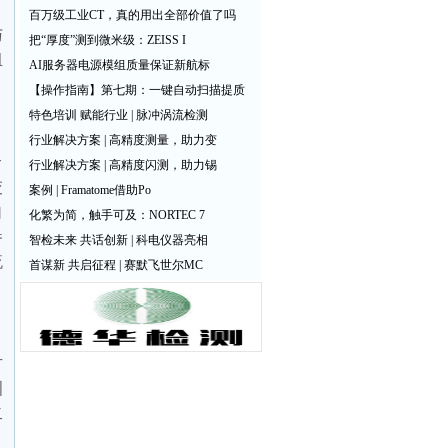
、
百万级工业CT，真的用出全部价值了吗
与
把“厚度”测到微米级：ZEISS I
组
AI服务器电源模组质量保证新航标
【操作指南】第七期：一键自动扫描提质
特色培训 赋能行业 | 脉冲涡流检测
行业解决方案 | 高精度测量，助力变
合
行业解决方案 | 高精度闪测，助力锡
交
案例 | Framatome借助Po
自
化繁为简，触手可及：NORTEC 7
参
智检未来 共话创新 | 科电仪器亮相
流
首谋新 共启征程 | 赛默飞世尔MC
方
洲
二