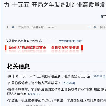
力“十五五”开局之年装备制造业高质量
[
打
上一条：
立足中国・辐射全球，bauma C
下一条：
倒计
仪器展览
·
热点新闻
·
行业资讯
www.qctester.com
相关信息
·倒计时 45 天｜2026 上海国际冶金展，观众预登记已开启
[2026-8-6]
·如果你做铸造，这个地方不该缺席！
[2026-8-4]
·聚焦全球整车、零部件及高附加值泛工业领域多行业“研发-测试-制造”
获奖名单公布
[2026-8-3]
·宁波第一机床展是哪家？CMES华机展｜宁波国际机床展门票预约