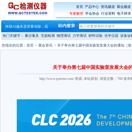
首页
:
产品中心
:
资讯频道
:
展会频道
·
蔡司软件 | 高效变形分析能
专家解答
:
学会协会
:
行业资料
:
电子样本
·
铸就AI服务器质量动脉 – 高
·
铸就AI服务器质量动脉 – 高
·
ZEISS BOSELLO ADR 让内部缺
·
蔡司和亿纬锂能达成战略合作
热门关键字：
量仪量具
无损检测
物理测试
力学测试
材料试验
光学仪器
设备诊
·
大牌云集 买家升级 ——26
·
蔡司软件 | 高效变形分析能
您现在的位置：
首页
>
展会资讯
> 关于举办第七届中国实验室发展大会的通知（第
·
铸就AI服务器质量动脉 – 高
·
铸就AI服务器质量动脉 – 高
·
ZEISS BOSELLO ADR 让内部缺
·
蔡司和亿纬锂能达成战略合作
关于举办第七届中国实验室发展大会
·
大牌云集 买家升级 ——26
http://www.qctester.com/ 来源: 本站原创 浏览次数：760 发