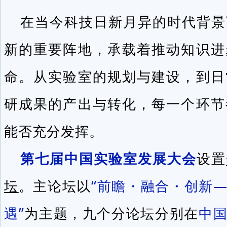
在当今科技日新月异的时代背景
新的重要阵地，承载着推动知识进
命。从实验室的规划与建设，到日
研成果的产出与转化，每一个环节
能否充分发挥。
第七届中国实验室发展大会
设置
坛
。主论坛以
“前瞻・融合・创新
遇”
为主题，九个分论坛分别在
中