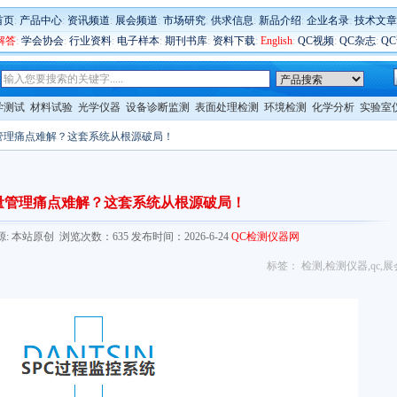
首页
:
产品中心
:
资讯频道
:
展会频道
:
市场研究
:
供求信息
:
新品介绍
:
企业名录
:
技术文章
解答
:
学会协会
:
行业资料
:
电子样本
:
期刊书库
:
资料下载
:
English
:
QC视频
:
QC杂志
:
Q
学测试
材料试验
光学仪器
设备诊断监测
表面处理检测
环境检测
化学分析
实验室
管理痛点难解？这套系统从根源破局！
量管理痛点难解？这套系统从根源破局！
.com/ 来源: 本站原创 浏览次数：635 发布时间：2026-6-24
QC检测仪器网
标签：
检测
,
检测仪器
,
qc
,
展