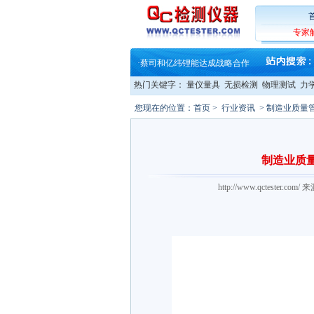
·
蔡司软件 | 高效变形分析能
·
铸就AI服务器质量动脉 – 高
·
铸就AI服务器质量动脉 – 高
专家
·
ZEISS BOSELLO ADR 让内部缺
·
蔡司和亿纬锂能达成战略合作
·
大牌云集 买家升级 ——26
·
蔡司软件 | 高效变形分析能
热门关键字：
量仪量具
无损检测
物理测试
力
·
铸就AI服务器质量动脉 – 高
·
铸就AI服务器质量动脉 – 高
您现在的位置：
首页
>
行业资讯
> 制造业质量
·
ZEISS BOSELLO ADR 让内部缺
·
蔡司和亿纬锂能达成战略合作
·
大牌云集 买家升级 ——26
制造业质
http://www.qctester