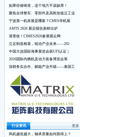
如果你做铸造，这个地方不该缺席！
聚焦全球整车、零部件及高附加值泛工业
宁波第一机床展是哪家？CMES华机展
AMTS 2026 展后报告新鲜出炉
请查收！CIMES2026参展观众网
立足制造根基，链动产业未来——202
中国大连国际海事展览会获UFI认证｜
2026国际内燃机及动力装备博览会筹
深耕务实合作、赋能产业升级——泰国工
行业资讯
更多
风机越造越大，轴承质量如何跟得上？