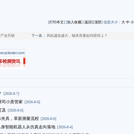
[
打印本文
] [
加入收藏
] [
返回
][
顶部
] 信息大小：
大
中
小
信产业升级
下一条：
风机越造越大，轴承质量如何跟得上？
w.qctester.com
？
[2026-8-7]
蔡司小质管家
[2026-8-6]
可及
[2026-8-6]
体夹具，革新测量流程
[2026-8-6]
，让具身智能机器人从仿真走向落地
[2026-8-4]