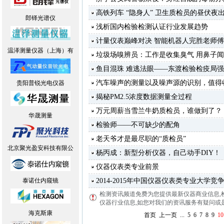
高铁列车 “隐身人” 卫生质检员的昼伏夜
郎铎光谱仪
浅析国内检验检测认证行业发展趋势
计量仪表巅峰对决 智能机器人完胜老师傅
温泽测量仪器（上海）有
垃圾场嗅辨员：工作是收集臭气 用鼻子
鱼目混珠 难逃法眼——东渡检验检疫局
汽车噪声的测量以及噪声源的识别，值得
贵阳普锐光电仪器
揭秘PM2.5浓度数据测量全过程
万元周薪当雪兰牛奶质检员，谁做到了？
华晟测量
检验师——不可缺少的配角
老天爷才是最尽职的“质检员”
北京聚光盈安科技有限公
杨丙成：新型分析仪器，自己动手DIY！
仪器仪表类专业前景
泰诺仕内窥镜
2014-2015年中国仪器仪表类专业大学竞
检测资讯频道免费为您提供最新仪器商业信息
,
仪器行业信息,如您对我们的资讯服务有疑问或是建议
海克斯康
首页
上一页
...
5
6
7
8
9
1