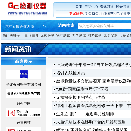
首页
:
产品中心
:
资讯频道
:
展会频道
专家解答
:
学会协会
:
行业资料
:
电子样本
·
蔡司软件 | 高效变形分析能
·
铸就AI服务器质量动脉 – 高
·
铸就AI服务器质量动脉 – 高
热门关键字：
量仪量具
无损检测
物理测试
力学测试
材料试验
光学仪器
设备诊
·
ZEISS BOSELLO ADR 让内部缺
·
蔡司和亿纬锂能达成战略合作
·
大牌云集 买家升级 ——26
·
蔡司软件 | 高效变形分析能
·
铸就AI服务器质量动脉 – 高
·
铸就AI服务器质量动脉 – 高
上海光谱“十年磨一剑”自主研发高端科学
·
ZEISS BOSELLO ADR 让内部缺
培训农残检测员
·
蔡司和亿纬锂能达成战略合作
·
大牌云集 买家升级 ——26
坐标测量技术交流会召开 聚焦最新仪器
卡尔蔡司管理有限公司
“80后”国家级质检师“玩”玉器
无捐探伤检测的特点与优势
形创中国
特检工程师冒着高温做检修 一天下来，
生杀之“测” ——走近毒品检测师
人脸识别技术在移动平台的开发与应用
丹青科技
解读316不锈钢分析仪的特点和测量范围