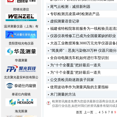
尾气云检测：减排新利器
郎铎光谱仪
专职检测员凌晨4时检测农产品
虚拟测量语音记录
温泽测量仪器（上海）有
福建省特检院靠前服务为一线检验员送清
仪器仪表维修工已成为全国最紧缺的职业
大连工业教授筹集3000万元光学仪器设
贵阳普锐光电仪器
“闻臭师”：恶臭污染物20万种 仪器只能
全自动电脑洗车机如何进行车型识别
华晟测量
为“十个全覆盖”把好最后一道关
为“十个全覆盖”把好最后一道关
北京聚光盈安科技有限公
公交质检员助迷路孩子回家
使用波动率作为测量风险的主要指标
泰诺仕内窥镜
木门测量的方法
检测资讯频道免费为您提供最新仪器商业信息
,
仪器行业信息,如您对我们的资讯服务有疑问或是建议
海克斯康
首页
上一页
...
4
5
6
7
8