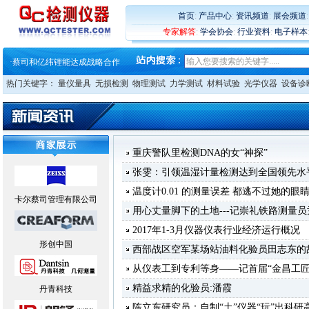
·
蔡司软件 | 高效变形分析能
首页
:
产品中心
:
资讯频道
:
展会频道
·
铸就AI服务器质量动脉 – 高
·
铸就AI服务器质量动脉 – 高
专家解答
:
学会协会
:
行业资料
:
电子样本
·
ZEISS BOSELLO ADR 让内部缺
·
蔡司和亿纬锂能达成战略合作
·
大牌云集 买家升级 ——26
热门关键字：
量仪量具
无损检测
物理测试
力学测试
材料试验
光学仪器
设备诊
重庆警队里检测DNA的女“神探”
张雯：引领温湿计量检测达到全国领先水
温度计0.01 的测量误差 都逃不过她的眼
卡尔蔡司管理有限公司
用心丈量脚下的土地---记崇礼铁路测量
2017年1-3月仪器仪表行业经济运行概况
形创中国
西部战区空军某场站油料化验员田志东的
从仪表工到专利等身——记首届“金昌工匠
精益求精的化验员:潘霞
丹青科技
陈立东研究员：自制“土”仪器“玩”出科研