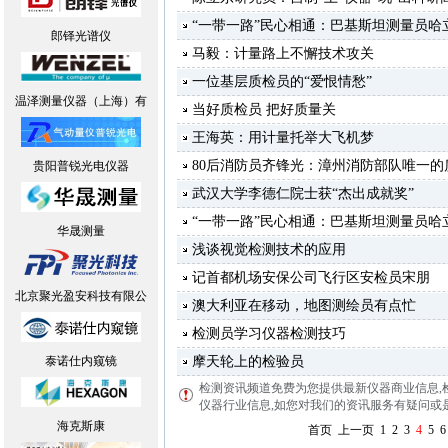
“一带一路”民心相通：巴基斯坦测量员哈
郎铎光谱仪
马毅：计量路上不懈技术攻关
一位基层质检员的“爱恨情愁”
温泽测量仪器（上海）有
当好质检员 把好质量关
王海英：用计量托举大飞机梦
80后消防员齐锋光：漳州消防部队唯一的
贵阳普锐光电仪器
武汉大学李德仁院士获“杰出成就奖”
“一带一路”民心相通：巴基斯坦测量员哈
华晟测量
浅谈视觉检测技术的应用
记首都机场安保公司飞行区安检员宋朋
北京聚光盈安科技有限公
澳大利亚在移动，地图测绘员有点忙
检测员学习仪器检测技巧
泰诺仕内窥镜
摩天轮上的检验员
检测资讯频道免费为您提供最新仪器商业信息
,
仪器行业信息,如您对我们的资讯服务有疑问或是建议
海克斯康
首页
上一页
1
2
3
4
5
6