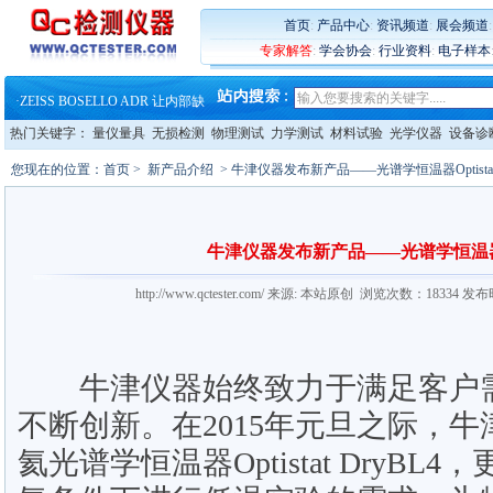
·
蔡司和亿纬锂能达成战略合作
·
大牌云集 买家升级 ——26
首页
:
产品中心
:
资讯频道
:
展会频道
·
蔡司软件 | 高效变形分析能
专家解答
:
学会协会
:
行业资料
:
电子样本
·
铸就AI服务器质量动脉 – 高
·
铸就AI服务器质量动脉 – 高
·
ZEISS BOSELLO ADR 让内部缺
·
蔡司和亿纬锂能达成战略合作
热门关键字：
量仪量具
无损检测
物理测试
力学测试
材料试验
光学仪器
设备诊
·
大牌云集 买家升级 ——26
您现在的位置：
首页
>
新产品介绍
> 牛津仪器发布新产品——光谱学恒温器Optistat 
牛津仪器发布新产品——光谱学恒温器Opti
http://www.qctester.com/ 来源: 本站原创 浏览次数：18334 发
牛津仪器始终致力于满足客户需
不断创新。在2015年元旦之际，
氦光谱学恒温器Optistat DryB