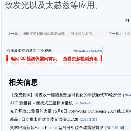
致发光以及太赫兹等应用。
[
打
上一条：
德国罗曼智能涡流检测系统 ---- 技术和品质的
下一条：
【免
仪器展览
·
热点新闻
·
行业资讯
www.qctester.com
相关信息
·【免费测试】请查收一键测量数据可视化的非接触式3D轮廓仪
[2024
·ACE 测量臂 – 便携式三坐标测量机
[2024-9-24]
·充分释放3D测量的力量 | 5月8日 PolyWorks Conference 2024
·新品 | 日立推出新款直读光谱仪OE720
[2021-3-31]
·奥林巴斯新款Vanta Element型号分析仪全球震撼首发
[2019-10-16]