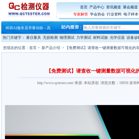
首页
:
产品中心
:
资讯频道
:
展会频道
·
蔡司软件 | 高效变形分析能
专家解答
:
学会协会
:
行业资料
:
电子样本
·
铸就AI服务器质量动脉 – 高
·
铸就AI服务器质量动脉 – 高
·
ZEISS BOSELLO ADR 让内部缺
·
蔡司和亿纬锂能达成战略合作
热门关键字：
量仪量具
无损检测
物理测试
力学测试
材料试验
光学仪器
设备诊
·
大牌云集 买家升级 ——26
·
蔡司软件 | 高效变形分析能
您现在的位置：
首页
>
新产品介绍
> 【免费测试】请查收一键测量数据可视化的非
·
铸就AI服务器质量动脉 – 高
·
铸就AI服务器质量动脉 – 高
·
ZEISS BOSELLO ADR 让内部缺
·
蔡司和亿纬锂能达成战略合作
【免费测试】请查收一键测量数据可视化的
·
大牌云集 买家升级 ——26
http://www.qctester.com/ 来源: 本站原创 浏览次数：10656 发布