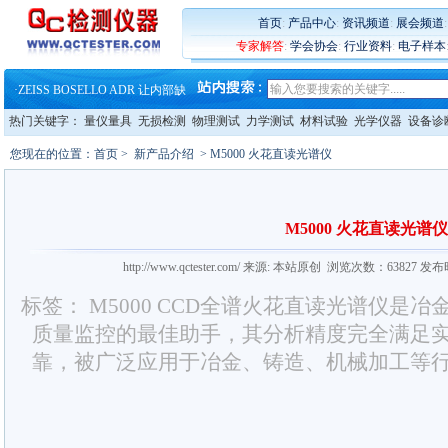
·
蔡司和亿纬锂能达成战略合作
·
大牌云集 买家升级 ——26
首页
:
产品中心
:
资讯频道
:
展会频道
·
蔡司软件 | 高效变形分析能
专家解答
:
学会协会
:
行业资料
:
电子样本
·
铸就AI服务器质量动脉 – 高
·
铸就AI服务器质量动脉 – 高
·
ZEISS BOSELLO ADR 让内部缺
·
蔡司和亿纬锂能达成战略合作
热门关键字：
量仪量具
无损检测
物理测试
力学测试
材料试验
光学仪器
设备诊
·
大牌云集 买家升级 ——26
您现在的位置：
首页
>
新产品介绍
> M5000 火花直读光谱仪
M5000 火花直读光谱仪
http://www.qctester.com/ 来源: 本站原创 浏览次数：63827 发
标签： M5000 CCD全谱火花直读光谱仪是
质量监控的最佳助手，其分析精度完全满足
靠，被广泛应用于冶金、铸造、机械加工等