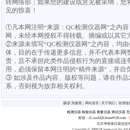
转网络部；如果您的建设或意见被采纳，您
见的惊喜！
①凡本网注明“来源：QC检测仪器网”之内容
网，未经本网授权不得转载、摘编或以其它
②来源未填写“QC检测仪器网”之内容，均
体，目的在于传递更多信息，并不代表本网
责，且不承担此类作品侵权行为的直接或连
用，必须保留本网注明的“稿件来源”，并自
③ 如涉及作品内容、版权等问题，请在作
系，否则视为放弃相关权利。
设QC为首页
|
网站首页
|
关于我们
|
友情链
检测仪器
检验仪器
测量仪器
测试仪器
无
邮箱：(E-mail)
QCtester#126.com
北京考斯泰仪器信息有限公司
Copyright © 2009 QCtester.com Inc.All 