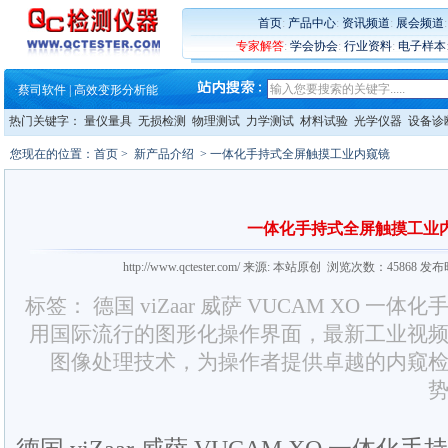
·
铸就AI服务器质量动脉 – 高
·
ZEISS BOSELLO ADR 让内部缺
首页
:
产品中心
:
资讯频道
:
展会频道
·
蔡司和亿纬锂能达成战略合作
专家解答
:
学会协会
:
行业资料
:
电子样本
·
大牌云集 买家升级 ——26
·
蔡司软件 | 高效变形分析能
·
铸就AI服务器质量动脉 – 高
·
铸就AI服务器质量动脉 – 高
热门关键字：
量仪量具
无损检测
物理测试
力学测试
材料试验
光学仪器
设备诊
·
ZEISS BOSELLO ADR 让内部缺
·
蔡司和亿纬锂能达成战略合作
您现在的位置：
首页
>
新产品介绍
> 一体化手持式全屏触摸工业内窥镜
·
大牌云集 买家升级 ——26
一体化手持式全屏触摸工业
http://www.qctester.com/ 来源: 本站原创 浏览次数：45868 发
标签： 德国 viZaar 威萨 VUCAM XO 
用国际流行的图形化操作界面，最新工业视
图像处理技术，为操作者提供卓越的内窥