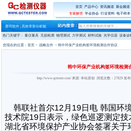
·
铸就AI服务器质量动脉 – 高
·
铸就AI服务器质量动脉 – 高
首页
:
产品中心
:
资讯频道
:
展会频道
·
ZEISS BOSELLO ADR 让内部缺
专家解答
:
学会协会
:
行业资料
:
电子样本
·
蔡司和亿纬锂能达成战略合作
·
大牌云集 买家升级 ——26
·
蔡司软件 | 高效变形分析能
·
铸就AI服务器质量动脉 – 高
热门关键字：
量仪量具
无损检测
物理测试
力学测试
材料试验
光学仪器
设备诊
·
铸就AI服务器质量动脉 – 高
·
ZEISS BOSELLO ADR 让内部缺
您现在的位置：
首页
>
战略合作
> 韩中环保产业机构签环境检测合作协议
·
蔡司和亿纬锂能达成战略合作
·
大牌云集 买家升级 ——26
韩中环保产业机构签环境检测
http://www.qctester.com/ 来源: 本站原创 浏览次数：27829 发
韩联社首尔12月19日电 韩国
技术院19日表示，绿色巡逻测定
湖北省环境保护产业协会签署关于