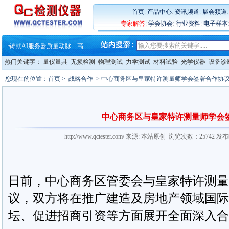
·
铸就AI服务器质量动脉 – 高
·
ZEISS BOSELLO ADR 让内部缺
首页
:
产品中心
:
资讯频道
:
展会频道
·
蔡司和亿纬锂能达成战略合作
专家解答
:
学会协会
:
行业资料
:
电子样本
·
大牌云集 买家升级 ——26
·
蔡司软件 | 高效变形分析能
·
铸就AI服务器质量动脉 – 高
·
铸就AI服务器质量动脉 – 高
热门关键字：
量仪量具
无损检测
物理测试
力学测试
材料试验
光学仪器
设备诊
·
ZEISS BOSELLO ADR 让内部缺
·
蔡司和亿纬锂能达成战略合作
您现在的位置：
首页
>
战略合作
> 中心商务区与皇家特许测量师学会签署合作协
·
大牌云集 买家升级 ——26
中心商务区与皇家特许测量师学会
http://www.qctester.com/ 来源: 本站原创 浏览次数：25742 发
日前，中心商务区管委会与皇家特许测量
议，双方将在推广建造及房地产领域国际
坛、促进招商引资等方面展开全面深入合