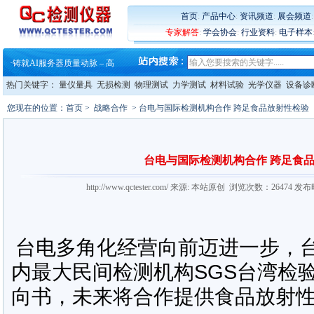
·
ZEISS BOSELLO ADR 让内部缺
首页
:
产品中心
:
资讯频道
:
展会频道
·
蔡司和亿纬锂能达成战略合作
专家解答
:
学会协会
:
行业资料
:
电子样本
·
大牌云集 买家升级 ——26
·
蔡司软件 | 高效变形分析能
·
铸就AI服务器质量动脉 – 高
·
铸就AI服务器质量动脉 – 高
·
ZEISS BOSELLO ADR 让内部缺
热门关键字：
量仪量具
无损检测
物理测试
力学测试
材料试验
光学仪器
设备诊
·
蔡司和亿纬锂能达成战略合作
您现在的位置：
首页
>
战略合作
> 台电与国际检测机构合作 跨足食品放射性检验
·
大牌云集 买家升级 ——26
台电与国际检测机构合作 跨足食
http://www.qctester.com/ 来源: 本站原创 浏览次数：26474 发
台电多角化经营向前迈进一步，台
内最大民间检测机构SGS台湾检
向书，未来将合作提供食品放射