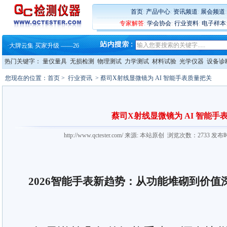
首页
:
产品中心
:
资讯频道
:
展会频道
专家解答
:
学会协会
:
行业资料
:
电子样本
·
蔡司软件 | 高效变形分析能
·
铸就AI服务器质量动脉 – 高
·
铸就AI服务器质量动脉 – 高
热门关键字：
量仪量具
无损检测
物理测试
力学测试
材料试验
光学仪器
设备诊
·
ZEISS BOSELLO ADR 让内部缺
·
蔡司和亿纬锂能达成战略合作
您现在的位置：
首页
>
行业资讯
> 蔡司X射线显微镜为 AI 智能手表质量把关
·
大牌云集 买家升级 ——26
·
蔡司软件 | 高效变形分析能
·
铸就AI服务器质量动脉 – 高
·
铸就AI服务器质量动脉 – 高
蔡司X射线显微镜为 AI 智能手
·
ZEISS BOSELLO ADR 让内部缺
·
蔡司和亿纬锂能达成战略合作
http://www.qctester.com/ 来源: 本站原创 浏览次数：2733 发布
·
大牌云集 买家升级 ——26
2026智能手表新趋势：从功能堆砌到价值