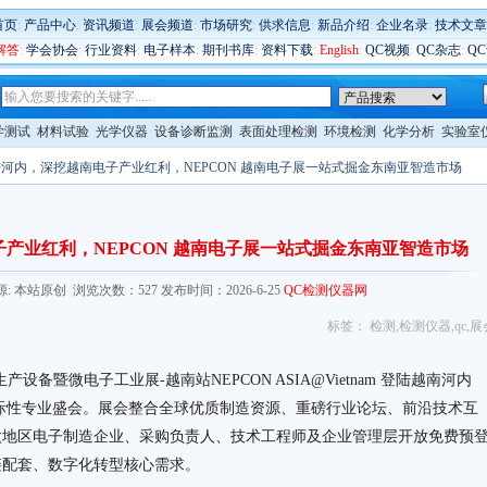
首页
:
产品中心
:
资讯频道
:
展会频道
:
市场研究
:
供求信息
:
新品介绍
:
企业名录
:
技术文章
解答
:
学会协会
:
行业资料
:
电子样本
:
期刊书库
:
资料下载
:
English
:
QC视频
:
QC杂志
:
Q
学测试
材料试验
光学仪器
设备诊断监测
表面处理检测
环境检测
化学分析
实验室
登陆河内，深挖越南电子产业红利，NEPCON 越南电子展一站式掘金东南亚智造市场
子产业红利，NEPCON 越南电子展一站式掘金东南亚智造市场
.com/ 来源: 本站原创 浏览次数：527 发布时间：2026-6-25
QC检测仪器网
标签：
检测
,
检测仪器
,
qc
,
展
子生产设备暨微电子工业展-越南站NEPCON ASIA@Vietnam 登陆越南河内
国际性专业盛会。展会整合全球优质制造资源、重磅行业论坛、前沿技术互
太地区电子制造企业、采购负责人、技术工程师及企业管理层开放免费预
链配套、数字化转型核心需求。