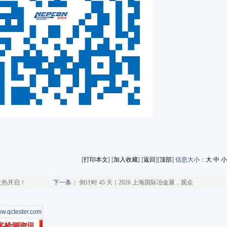
[
打印本文
] [
加入收藏
] [
返回
][
顶部
] 信息大小：
大
中
小
火热开启！
下一条：
倒计时 45 天｜2026 上海国际冶金展，观众
w.qctester.com