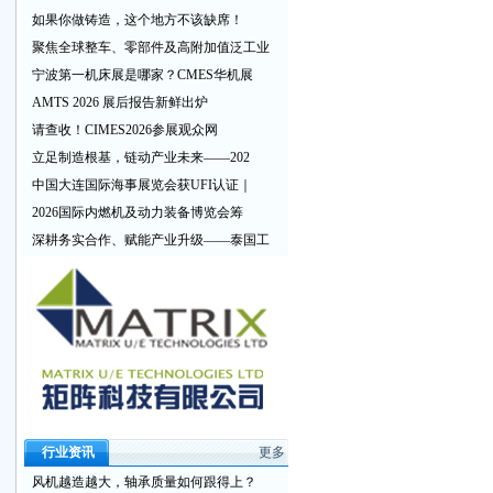
如果你做铸造，这个地方不该缺席！
聚焦全球整车、零部件及高附加值泛工业
宁波第一机床展是哪家？CMES华机展
AMTS 2026 展后报告新鲜出炉
请查收！CIMES2026参展观众网
立足制造根基，链动产业未来——202
中国大连国际海事展览会获UFI认证｜
2026国际内燃机及动力装备博览会筹
深耕务实合作、赋能产业升级——泰国工
行业资讯
更多
风机越造越大，轴承质量如何跟得上？