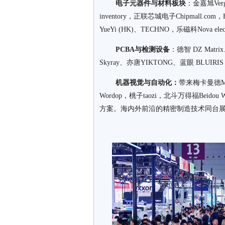
电子元器件与材料板块
：金嘉旭Verg
inventory，正联芯城电子Chipmall.com，H
YueYi (HK)、TECHNO，乐磁科Nova el
PCB
A
与检测设备
：德智 DZ Matr
Skyray、亦唐YIKTONG、蓝眼 BLUI
机器视觉与自动化
：
带来梅卡曼德Me
Wordop，桃子taozi，北斗万得福Bei
方案。海内外前沿的精密制造技术同台