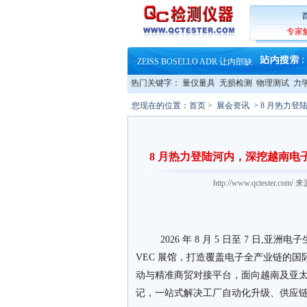
·
大牌云集 买家升级 ——26
·
蔡司软件 | 高效变形分析能
·
铸就AI服务器质量动脉 – 高
专家
·
铸就AI服务器质量动脉 – 高
·
ZEISS BOSELLO ADR 让内部缺
·
蔡司和亿纬锂能达成战略合作
·
大牌云集 买家升级 ——26
热门关键字：
量仪量具
无损检测
物理测试
力
您现在的位置：
首页
>
展会资讯
> 8 月热力
8 月热力登陆河内，深挖越南电
http://www.qctester
2026 年 8 月 5 日至 7 日,亚洲电
VEC 展馆，打造覆盖电子全产业链的
动与精准商贸对接平台，面向越南及亚
记，一站式解决工厂自动化升级、供应