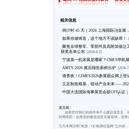
相关信息
·倒计时 45 天｜2026 上海国际冶
·如果你做铸造，这个地方不该缺席！
[
·聚焦全球整车、零部件及高附加值泛工业
获奖名单公布
[2026-8-3]
·宁波第一机床展是哪家？CMES华
·AMTS 2026 展后报告新鲜出炉
[2026-7
·请查收！CIMES2026参展观众网上
·立足制造根基，链动产业未来——20
·中国大连国际海事展览会获UFI认证
意见箱：
如果您对我们的稿件有什么建议或意见，请发送意见至
转网络部；如果您的建设或意见被采纳，您将
①凡本网注明“来源：QC检测仪器网”之内容