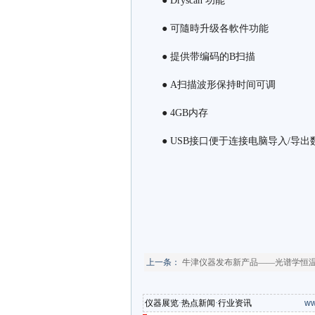
● Dryscan 功能
● 可隨時升级各軟件功能
● 提供带编码的B扫描
● A扫描波形保持时间可调
● 4GB内存
● USB接口便于连接电脑导入/导出
上一条：
牛津仪器发布新产品——光谱学恒温器Op
仪器展览
·
热点新闻
·
行业资讯
ww