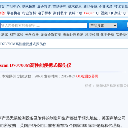
首页
:
产品中心
:
资讯频道
:
展会频道
:
市场研究
:
供求信息
:
新品介绍
:
企业名录
:
技术文章
解答
:
学会协会
:
行业资料
:
电子样本
:
期刊书库
:
资料下载
:
English
:
QC视频
:
QC杂志
:
Q
学测试
材料试验
光学仪器
设备诊断监测
表面处理检测
环境检测
化学分析
实验室
can D70/700M高性能便携式探伤仪
erscan D70/700M高性能便携式探伤仪
com/ 来源: 本站原创 浏览次数：20650 发布时间：2015-8-24
QC检测仪器网
标签： 德华材料检测有限公
在超声产品无损检测设备及附件的制造和生产都处于领先地位，英国声纳公司
nel 公司所收购，英国声纳公司目前有遍布75 个国家100 家经销商和代理商。