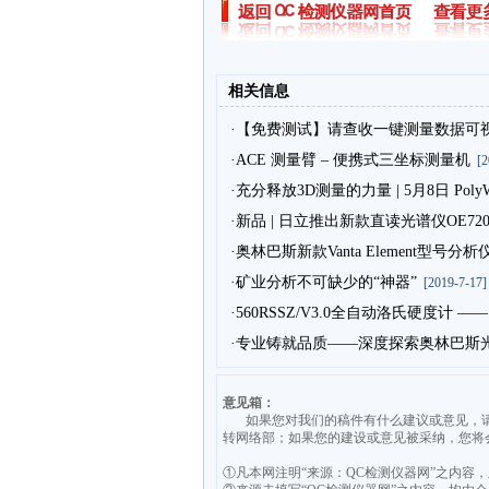
相关信息
·【免费测试】请查收一键测量数据可
·ACE 测量臂 – 便携式三坐标测量机
[20
·充分释放3D测量的力量 | 5月8日 PolyW
·新品 | 日立推出新款直读光谱仪OE72
·奥林巴斯新款Vanta Element型号
·矿业分析不可缺少的“神器”
[2019-7-17]
·560RSSZ/V3.0全自动洛氏硬度计
·专业铸就品质——深度探索奥林巴斯
意见箱：
如果您对我们的稿件有什么建议或意见，请发送意见至
转网络部；如果您的建设或意见被采纳，您将
①凡本网注明“来源：QC检测仪器网”之内容