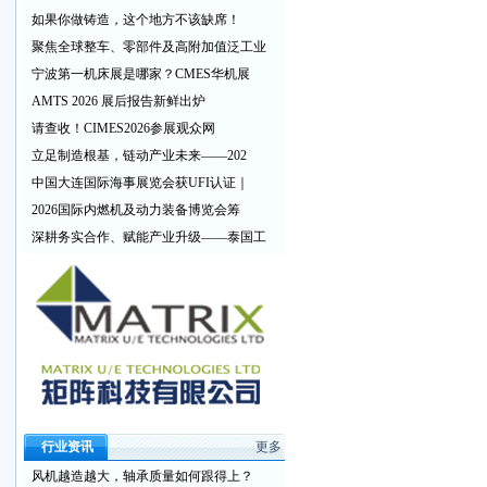
如果你做铸造，这个地方不该缺席！
聚焦全球整车、零部件及高附加值泛工业
宁波第一机床展是哪家？CMES华机展
AMTS 2026 展后报告新鲜出炉
请查收！CIMES2026参展观众网
立足制造根基，链动产业未来——202
中国大连国际海事展览会获UFI认证｜
2026国际内燃机及动力装备博览会筹
深耕务实合作、赋能产业升级——泰国工
行业资讯
更多
风机越造越大，轴承质量如何跟得上？