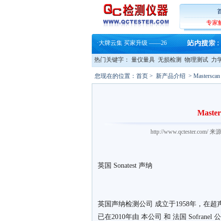
·
铸就AI服务器质量动脉 – 高
·
铸就AI服务器质量动脉 – 高
·
ZEISS BOSELLO ADR 让内部缺
专家
·
蔡司和亿纬锂能达成战略合作
·
大牌云集 买家升级 ——26
·
蔡司软件 | 高效变形分析能
·
铸就AI服务器质量动脉 – 高
热门关键字：
量仪量具
无损检测
物理测试
力
·
铸就AI服务器质量动脉 – 高
·
ZEISS BOSELLO ADR 让内部缺
您现在的位置：
首页
>
新产品介绍
> Masters
·
蔡司和亿纬锂能达成战略合作
·
大牌云集 买家升级 ——26
Mast
http://www.qctester.
英国 Sonatest 声纳
英国声纳检测公司 成立于1958年，
已在2010年由 本公司 和 法国 Sofra