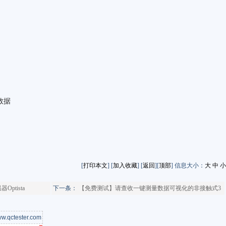
数据
[
打印本文
] [
加入收藏
] [
返回
][
顶部
] 信息大小：
大
中
小
tista
下一条：
【免费测试】请查收一键测量数据可视化的非接触式3
w.qctester.com