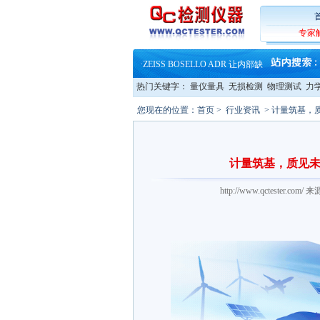
·
蔡司软件 | 高效变形分析能
·
铸就AI服务器质量动脉 – 高
·
铸就AI服务器质量动脉 – 高
专家
·
ZEISS BOSELLO ADR 让内部缺
·
蔡司和亿纬锂能达成战略合作
·
大牌云集 买家升级 ——26
·
蔡司软件 | 高效变形分析能
热门关键字：
量仪量具
无损检测
物理测试
力
·
铸就AI服务器质量动脉 – 高
·
铸就AI服务器质量动脉 – 高
您现在的位置：
首页
>
行业资讯
> 计量筑基，
·
ZEISS BOSELLO ADR 让内部缺
·
蔡司和亿纬锂能达成战略合作
·
大牌云集 买家升级 ——26
计量筑基，质见未
http://www.qctester.