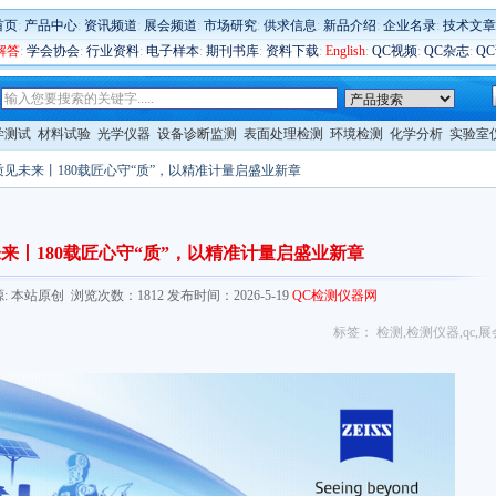
首页
:
产品中心
:
资讯频道
:
展会频道
:
市场研究
:
供求信息
:
新品介绍
:
企业名录
:
技术文章
解答
:
学会协会
:
行业资料
:
电子样本
:
期刊书库
:
资料下载
:
English
:
QC视频
:
QC杂志
:
Q
学测试
材料试验
光学仪器
设备诊断监测
表面处理检测
环境检测
化学分析
实验室
质见未来丨180载匠心守“质”，以精准计量启盛业新章
来丨180载匠心守“质”，以精准计量启盛业新章
com/ 来源: 本站原创 浏览次数：1812 发布时间：2026-5-19
QC检测仪器网
标签：
检测
,
检测仪器
,
qc
,
展