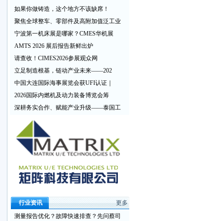
如果你做铸造，这个地方不该缺席！
聚焦全球整车、零部件及高附加值泛工业
宁波第一机床展是哪家？CMES华机展
AMTS 2026 展后报告新鲜出炉
请查收！CIMES2026参展观众网
立足制造根基，链动产业未来——202
中国大连国际海事展览会获UFI认证｜
2026国际内燃机及动力装备博览会筹
深耕务实合作、赋能产业升级——泰国工
行业资讯
更多
测量报告优化？故障快速排查？先问蔡司