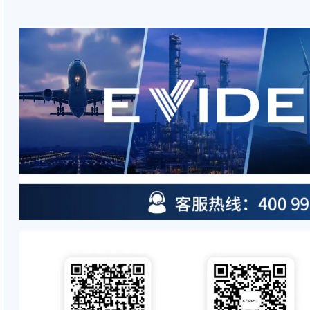
活配置选项。在无损检测领域，我们
测厚仪、探伤仪、相控阵仪器以及扫查
光（XRF）材料分析仪可适用于合
多种场景的元素成分分析。
Evident 原为奥林巴斯公司旗下
2022年，奥林巴斯公司拆分其科
生命科学与工业检测技术业务），成立了
2025年7月1日，Evident的检测技
公司。Wabtec是一家为货运与轨
舶和工业市场提供设备、系统和数字
供应商。双方携手推动创新、提升生