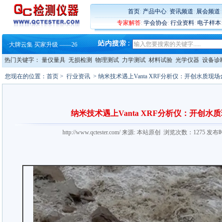
·
铸就AI服务器质量动脉 – 高
首页
:
产品中心
:
资讯频道
:
展会频道
·
ZEISS BOSELLO ADR 让内部缺
·
蔡司和亿纬锂能达成战略合作
专家解答
:
学会协会
:
行业资料
:
电子样本
·
大牌云集 买家升级 ——26
·
蔡司软件 | 高效变形分析能
·
铸就AI服务器质量动脉 – 高
·
铸就AI服务器质量动脉 – 高
热门关键字：
量仪量具
无损检测
物理测试
力学测试
材料试验
光学仪器
设备诊
·
ZEISS BOSELLO ADR 让内部缺
·
蔡司和亿纬锂能达成战略合作
您现在的位置：
首页
>
行业资讯
> 纳米技术遇上Vanta XRF分析仪：开创水质现
·
大牌云集 买家升级 ——26
纳米技术遇上Vanta XRF分析仪：开创
http://www.qctester.com/ 来源: 本站原创 浏览次数：1275 发布