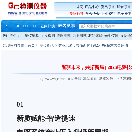
·
蔡司软件 | 高效变形分析能
首页
:
产品中心
:
资讯频道
:
展会频道
·
铸就AI服务器质量动脉 – 高
专家解答
:
学会协会
:
行业资料
:
电子样本
·
铸就AI服务器质量动脉 – 高
·
ZEISS BOSELLO ADR 让内部缺
·
蔡司和亿纬锂能达成战略合作
·
大牌云集 买家升级 ——26
热门关键字：
量仪量具
无损检测
物理测试
力学测试
材料试验
光学仪器
设备诊
·
蔡司软件 | 高效变形分析能
·
铸就AI服务器质量动脉 – 高
您现在的位置：
首页
>
展会资讯
> 智驱未来，共拓新局 | 2026电驱技术大会启动
·
铸就AI服务器质量动脉 – 高
·
ZEISS BOSELLO ADR 让内部缺
·
蔡司和亿纬锂能达成战略合作
·
大牌云集 买家升级 ——26
智驱未来，共拓新局 | 2026电驱
http://www.qctester.com/ 来源: 本站原创 浏览次数：562 发布
01
新质赋能·智造提速