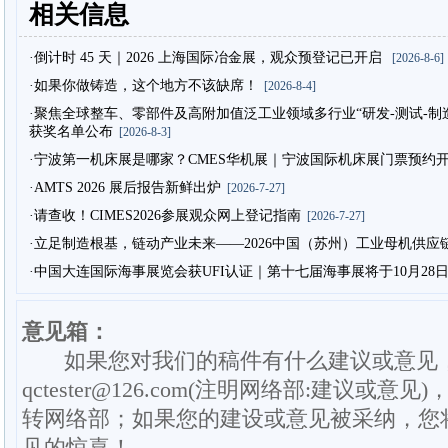
相关信息
·倒计时 45 天｜2026 上海国际冶金展，观众预登记已开启
[2026-8-6]
·如果你做铸造，这个地方不该缺席！
[2026-8-4]
·聚焦全球整车、零部件及高附加值泛工业领域多行业“研发-测试-制造”
获奖名单公布
[2026-8-3]
·宁波第一机床展是哪家？CMES华机展｜宁波国际机床展门票预约
·AMTS 2026 展后报告新鲜出炉
[2026-7-27]
·请查收！CIMES2026参展观众网上登记指南
[2026-7-27]
·立足制造根基，链动产业未来——2026中国（苏州）工业母机供应
·中国大连国际海事展览会获UFI认证｜第十七届海事展将于10月28
意见箱：
如果您对我们的稿件有什么建议或意见
qctester@126.com(注明网络部:建议或意见)
转网络部；如果您的建设或意见被采纳，您
见的惊喜！