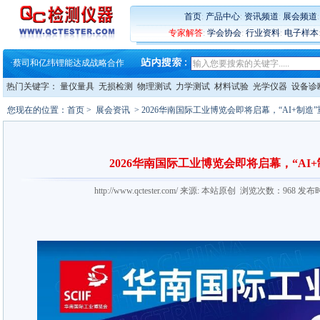
·
铸就AI服务器质量动脉 – 高
首页
:
产品中心
:
资讯频道
:
展会频道
·
ZEISS BOSELLO ADR 让内部缺
专家解答
:
学会协会
:
行业资料
:
电子样本
·
蔡司和亿纬锂能达成战略合作
·
大牌云集 买家升级 ——26
·
蔡司软件 | 高效变形分析能
·
铸就AI服务器质量动脉 – 高
热门关键字：
量仪量具
无损检测
物理测试
力学测试
材料试验
光学仪器
设备诊
·
铸就AI服务器质量动脉 – 高
·
ZEISS BOSELLO ADR 让内部缺
您现在的位置：
首页
>
展会资讯
> 2026华南国际工业博览会即将启幕，“AI+制造
·
蔡司和亿纬锂能达成战略合作
·
大牌云集 买家升级 ——26
2026华南国际工业博览会即将启幕，“AI
http://www.qctester.com/ 来源: 本站原创 浏览次数：968 发布