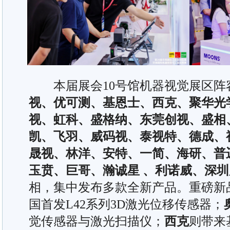
本届展会10号馆机器视觉展区阵
视、优可测、基恩士、西克、聚华光
视、虹科、盛格纳、东莞创视、盛相
凯、飞羽、威码视、泰视特、德成、
晟视、林洋、安特、一简、海研、普
玉贲、巨哥、瀚诚星 、利诺威、深圳
相，集中发布多款全新产品。重磅新
国首发L42系列3D激光位移传感器；
觉传感器与激光扫描仪；
西克
则带来基