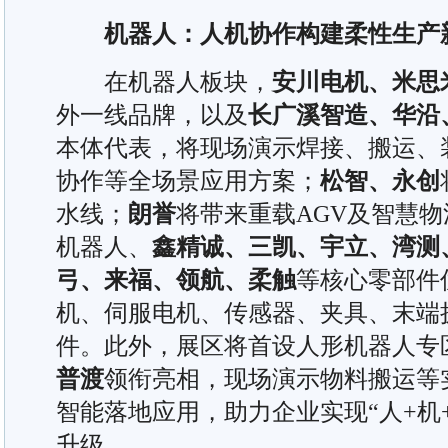
机器人：人机协作构建柔性生产
在机器人板块，
安川电机、米思
外一线品牌，以及
长广溪智造、华沿
本体代表，将现场演示焊接、搬运、
协作等全场景应用方案；
松智、永创
水线；
朗誉
将带来重载AGV及智慧
机器人、
鑫精诚、三凯、宇立、湾测
弓、来福、领航、柔触
等核心零部件
机、伺服电机、传感器、夹具、末端
件。此外，展区将首设人形机器人专
普渡
领衔亮相，现场演示物料搬运等
智能落地应用，助力企业实现“人+机
升级。