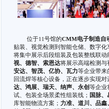
位于11号馆的
CMM电子制造自
贴装、视觉检测到智能仓储、数字化
将集中展示后段组装及包装整线联动
视、德智、索恩达
将展示高端检测与
安达、智茂、亿协、瓦力
等企业带来
回流焊等核心设备，正在逐步实现对
达、鸿展、瑞天、纳声、永创
等企业
试、包装全场景柔性组装线；
国脉、
库智能物流方案；
力准、道川、品鑫