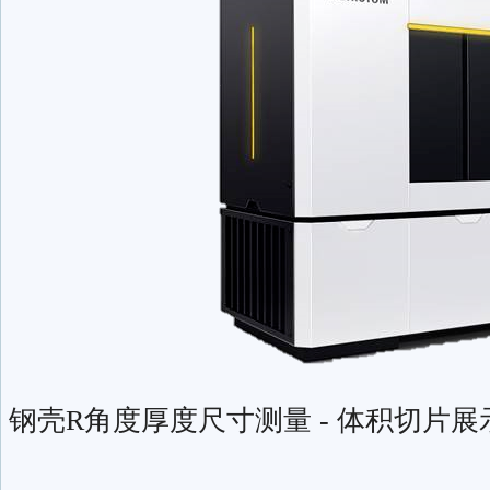
钢壳R角度厚度尺寸测量 - 体积切片展