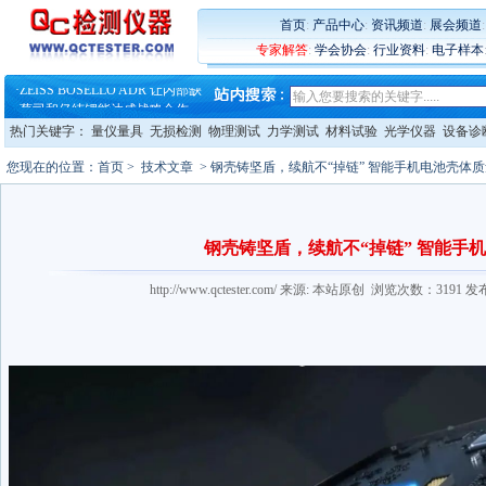
·
蔡司软件 | 高效变形分析能
·
铸就AI服务器质量动脉 – 高
首页
:
产品中心
:
资讯频道
:
展会频道
·
铸就AI服务器质量动脉 – 高
专家解答
:
学会协会
:
行业资料
:
电子样本
·
ZEISS BOSELLO ADR 让内部缺
·
蔡司和亿纬锂能达成战略合作
·
大牌云集 买家升级 ——26
热门关键字：
量仪量具
无损检测
物理测试
力学测试
材料试验
光学仪器
设备诊
您现在的位置：
首页
>
技术文章
> 钢壳铸坚盾，续航不“掉链” 智能手机电池壳体
钢壳铸坚盾，续航不“掉链” 智能手
http://www.qctester.com/ 来源: 本站原创 浏览次数：3191 