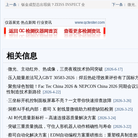
上一条：
钣金成型总出瑕疵？ZEISS INSPECT 全
下一条：
微光
仪器展览
·
热点新闻
·
行业资讯
www.qctester.com
相关信息
·微光、主动红外、热成像，三类夜视技术协同突破
[2026-6-17]
·压入能量差法写入GB/T 30583-2026：焊后热处理效果评价有了国标
·聚焦绿色智能！Fac Tec China 2026 & NEPCON China 2
性制造技术新路径
[2026-4-22]
·三坐标开机控制面板屏幕不亮？一文带你快速排查故障
[2026-3-26]
·洞察AI手机内部：蔡司 X 射线显微镜助力精密缺陷检测
[2026-3-25]
·AI 时代质量新标杆 – 高速连接器质量解决方案
[2026-3-24]
·突破三重质量挑战，守住人形机器人动作精确性与寿命
[2026-3-22]
·蔡司自动化解决方案 | EDM自动编程方案重磅推出：重塑模具制造